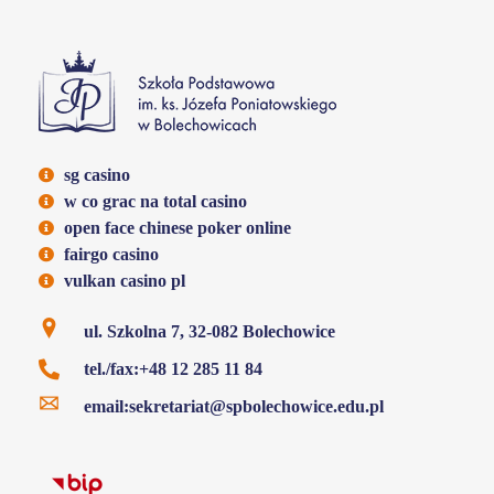
Szkoła Podstawowa w Bolechowicach
sg casino
w co grac na total casino
open face chinese poker online
fairgo casino
vulkan casino pl
ul. Szkolna 7, 32-082 Bolechowice
tel./fax:+48 12 285 11 84
email:sekretariat@spbolechowice.edu.pl