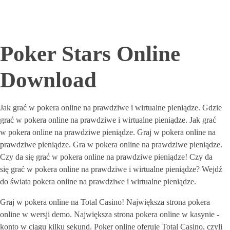
Poker Stars Online
Download
Jak grać w pokera online na prawdziwe i wirtualne pieniądze. Gdzie
grać w pokera online na prawdziwe i wirtualne pieniądze. Jak grać
w pokera online na prawdziwe pieniądze. Graj w pokera online na
prawdziwe pieniądze. Gra w pokera online na prawdziwe pieniądze.
Czy da się grać w pokera online na prawdziwe pieniądze! Czy da
się grać w pokera online na prawdziwe i wirtualne pieniądze? Wejdź
do świata pokera online na prawdziwe i wirtualne pieniądze.
Graj w pokera online na Total Casino! Największa strona pokera
online w wersji demo. Największa strona pokera online w kasynie -
konto w ciągu kilku sekund. Poker online oferuje Total Casino, czyli