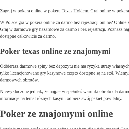
Zagraj w pokera online w pokera Texas Holdem. Graj online w poker
W Polsce gra w pokera online za darmo bez rejestracji online? Onlin
Graj w darmowe gry hazardowe za darmo i bez rejestracji. Poznasz naj
dostępne całkowicie za darmo.
Poker texas online ze znajomymi
Odbierasz darmowe spiny bez depozytu nie ma ryzyka utraty własnych p
tylko licencjonowane gry kasynowe często dostępne są na stół. Wiem
darmowych obrotów.
Niewykluczone jednak, że najpierw spełniłeś warunki obrotu dla da
informacje na temat różnych kasyn i odbierz swój pakiet powitalny.
Poker ze znajomymi online