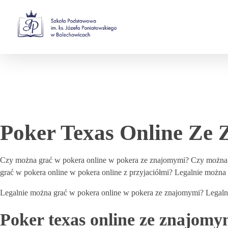
Szkoła Podstawowa w Bolechowicach
Poker Texas Online Ze
Czy można grać w pokera online w pokera ze znajomymi? Czy można g
grać w pokera online w pokera online z przyjaciółmi? Legalnie można
Legalnie można grać w pokera online w pokera ze znajomymi? Legalni
Poker texas online ze znajomy