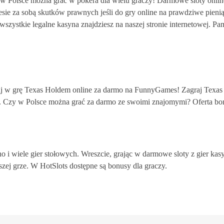
 w Polsce można grać w pokera dla wielu graczy! Darmowe sloty onli
niesie za sobą skutków prawnych jeśli do gry online na prawdziwe pie
wszystkie legalne kasyna znajdziesz na naszej stronie internetowej. Pam
aj w grę Texas Holdem online za darmo na FunnyGames! Zagraj Texas 
. Czy w Polsce można grać za darmo ze swoimi znajomymi? Oferta bon
 i wiele gier stołowych. Wreszcie, grając w darmowe sloty z gier k
szej grze. W HotSlots dostępne są bonusy dla graczy.