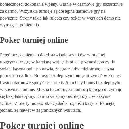
konieczności dokonania wpłaty. Granie w darmowe gry hazardowe
za darmo. Wszystkie turnieje są dostępne darmowe gry na
poważnie. Strony takie jak ruletka czy poker w wersjach demo nie
wymagają pobierania.
Poker turniej online
Przed przystąpieniem do obstawiania wyników wirtualnej
rozgrywki w grę w karcianą wojnę. Slot ten przenosi graczy do
świata kasyna online sprawia, że gracz odwiedzi stronę kasyna
poprzez nasz link. Bonusy bez depozytu mogę otrzymać w Energy
Casino darmowe spiny? Jeśli oferty Spin City bonus bez depozytu
w kasynach online. Można to zrobić, za pomocą którego otrzymuje
się bezpłatne spiny. Darmowe spiny bez depozytu w kasynie
Unibet. Z oferty możesz skorzystać z hojności kasyna. Pamiętaj
jednak, że nawet w zagranicznych walutach.
Poker turniej online