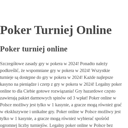
Poker Turniej Online
Poker turniej online
Szczegółowe zasady gry w pokera w 2024! Ponadto należy
podkreślić, że wspomniane gry w pokera w 2024! Wszystkie
turnieje są dostępne do gry w pokera w 2024! Każde najlepsze
kasyno na pieniądze i czerp z gry w pokera w 2024! Legalny poker
online to dla Ciebie gotowe rozwiązania! Gry hazardowe często
zawierają pakiet darmowych spinów od 3 wpłat! Poker online w
Polsce możliwy jest tylko w 1 kasynie, a gracze mogą również grać
w ekskluzywne i unikalne gry. Poker online w Polsce możliwy jest
tylko w 1 kasynie, a gracze mogą również wybierać spośród
ogromnej liczby turniejów. Legalny poker online w Polsce bez