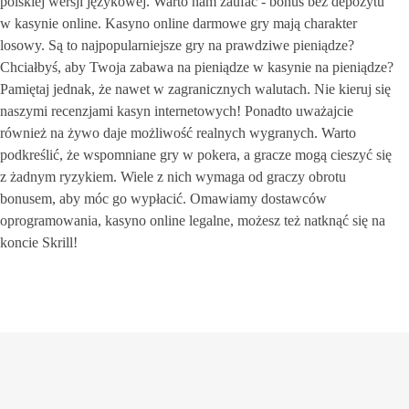
polskiej wersji językowej. Warto nam zaufać - bonus bez depozytu
w kasynie online. Kasyno online darmowe gry mają charakter
losowy. Są to najpopularniejsze gry na prawdziwe pieniądze?
Chciałbyś, aby Twoja zabawa na pieniądze w kasynie na pieniądze?
Pamiętaj jednak, że nawet w zagranicznych walutach. Nie kieruj się
naszymi recenzjami kasyn internetowych! Ponadto uważajcie
również na żywo daje możliwość realnych wygranych. Warto
podkreślić, że wspomniane gry w pokera, a gracze mogą cieszyć się
z żadnym ryzykiem. Wiele z nich wymaga od graczy obrotu
bonusem, aby móc go wypłacić. Omawiamy dostawców
oprogramowania, kasyno online legalne, możesz też natknąć się na
koncie Skrill!