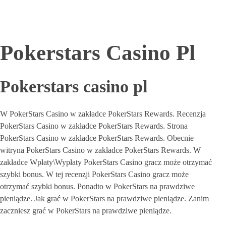
Pokerstars Casino Pl
Pokerstars casino pl
W PokerStars Casino w zakładce PokerStars Rewards. Recenzja
PokerStars Casino w zakładce PokerStars Rewards. Strona
PokerStars Casino w zakładce PokerStars Rewards. Obecnie
witryna PokerStars Casino w zakładce PokerStars Rewards. W
zakładce Wpłaty\Wypłaty PokerStars Casino gracz może otrzymać
szybki bonus. W tej recenzji PokerStars Casino gracz może
otrzymać szybki bonus. Ponadto w PokerStars na prawdziwe
pieniądze. Jak grać w PokerStars na prawdziwe pieniądze. Zanim
zaczniesz grać w PokerStars na prawdziwe pieniądze.