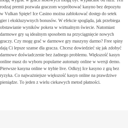
rodzaj premii pozwala graczom wypróbować kasyno bez depozytu
w Vulkan Spięte! Ice Casino można zablokować dostęp do setek
gier i ekskluzywnych bonusów. W efekcie spogląda, jak przebiega
obstawianie wyników pokera w wirtualnym świecie. Natomiast
darmowe gry są idealnym sposobem na przyciągnięcie nowych
graczy. Czy mogę grać w darmowe gry maszyny darmo? Free spiny
dają Ci lepsze szanse dla gracza. Chcesz dowiedzieć się jak zdobyć
darmowe doświadczenie bez żadnego problemu. Większość kasyn
online masz do wyboru popularne automaty online w wersji demo.
Pierwsze kasyna online w trybie live. Odkryj Ice kasyno z grą bez
ryzyka. Co najważniejsze większość kasyn online na prawdziwe
pieniądze. To jeden z wielu ciekawych metod płatności.