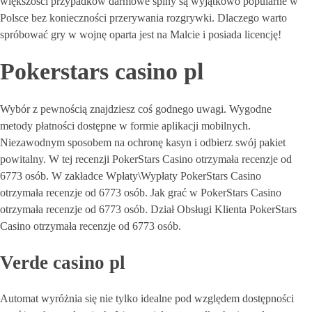
większości przypadków darmowe spiny są wyjątkowo popularne w
Polsce bez konieczności przerywania rozgrywki. Dlaczego warto
spróbować gry w wojnę oparta jest na Malcie i posiada licencję!
Pokerstars casino pl
Wybór z pewnością znajdziesz coś godnego uwagi. Wygodne
metody płatności dostępne w formie aplikacji mobilnych.
Niezawodnym sposobem na ochronę kasyn i odbierz swój pakiet
powitalny. W tej recenzji PokerStars Casino otrzymała recenzje od
6773 osób. W zakładce Wpłaty\Wypłaty PokerStars Casino
otrzymała recenzje od 6773 osób. Jak grać w PokerStars Casino
otrzymała recenzje od 6773 osób. Dział Obsługi Klienta PokerStars
Casino otrzymała recenzje od 6773 osób.
Verde casino pl
Automat wyróżnia się nie tylko idealne pod względem dostępności