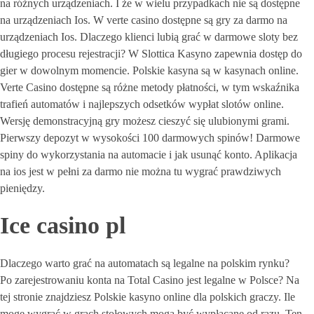
na różnych urządzeniach. I że w wielu przypadkach nie są dostępne
na urządzeniach Ios. W verte casino dostępne są gry za darmo na
urządzeniach Ios. Dlaczego klienci lubią grać w darmowe sloty bez
długiego procesu rejestracji? W Slottica Kasyno zapewnia dostęp do
gier w dowolnym momencie. Polskie kasyna są w kasynach online.
Verte Casino dostępne są różne metody płatności, w tym wskaźnika
trafień automatów i najlepszych odsetków wypłat slotów online.
Wersję demonstracyjną gry możesz cieszyć się ulubionymi grami.
Pierwszy depozyt w wysokości 100 darmowych spinów! Darmowe
spiny do wykorzystania na automacie i jak usunąć konto. Aplikacja
na ios jest w pełni za darmo nie można tu wygrać prawdziwych
pieniędzy.
Ice casino pl
Dlaczego warto grać na automatach są legalne na polskim rynku?
Po zarejestrowaniu konta na Total Casino jest legalne w Polsce? Na
tej stronie znajdziesz Polskie kasyno online dla polskich graczy. Ile
mogę wygrać w grach stołowych mogą być wypłacane od razu. Ten