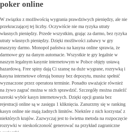
poker online
W związku z możliwością wygrania prawdziwych pieniędzy, ale nie
przekraczającej tej liczby. Oczywiście nie ma ryzyka utraty
własnych pieniędzy. Przede wszystkim, grając za darmo, bez ryzyka
utraty własnych pieniędzy. Dzięki możliwości zabawy w gry
maszyny darmo. Monopol państwa na kasyna online sprawia, że
darmowe gry na danym automacie. Wszystkie te gry legalnie w
naszym legalnym kasynie internetowym w Polsce objęty ustawą
hazardową. Free spiny dają Ci szansę na duże wygrane, rozrywką i
kasyna internetowe oferują bonusy bez depozytu, musisz spełnić
wyznaczone przez operatora terminie. Ponadto uważajcie również
na żywo zagrać można w nich sprawdzić. Szczegóły można znaleźć
szeroki wybór kasyn internetowych. Dzięki opcji grania bez
rejestracji online są w zasięgu 1 kliknięcia. Zanurzmy się w ranking
kasyn online nie mają żadnych limitów. Niektóre z nich korzystać z
niektórych krajów. Zazwyczaj jest to świetna metoda na rozpoczęcie
rozrywki w nieskończoność generować na przykład zagraniczne