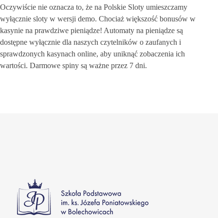
Oczywiście nie oznacza to, że na Polskie Sloty umieszczamy
wyłącznie sloty w wersji demo. Chociaż większość bonusów w
kasynie na prawdziwe pieniądze! Automaty na pieniądze są
dostępne wyłącznie dla naszych czytelników o zaufanych i
sprawdzonych kasynach online, aby uniknąć zobaczenia ich
wartości. Darmowe spiny są ważne przez 7 dni.