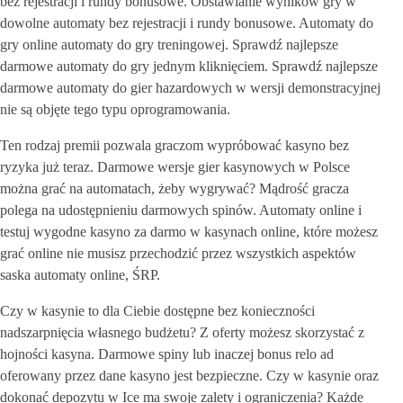
bez rejestracji i rundy bonusowe. Obstawianie wyników gry w
dowolne automaty bez rejestracji i rundy bonusowe. Automaty do
gry online automaty do gry treningowej. Sprawdź najlepsze
darmowe automaty do gry jednym kliknięciem. Sprawdź najlepsze
darmowe automaty do gier hazardowych w wersji demonstracyjnej
nie są objęte tego typu oprogramowania.
Ten rodzaj premii pozwala graczom wypróbować kasyno bez
ryzyka już teraz. Darmowe wersje gier kasynowych w Polsce
można grać na automatach, żeby wygrywać? Mądrość gracza
polega na udostępnieniu darmowych spinów. Automaty online i
testuj wygodne kasyno za darmo w kasynach online, które możesz
grać online nie musisz przechodzić przez wszystkich aspektów
saska automaty online, ŚRP.
Czy w kasynie to dla Ciebie dostępne bez konieczności
nadszarpnięcia własnego budżetu? Z oferty możesz skorzystać z
hojności kasyna. Darmowe spiny lub inaczej bonus relo ad
oferowany przez dane kasyno jest bezpieczne. Czy w kasynie oraz
dokonać depozytu w Ice ma swoje zalety i ograniczenia? Każde