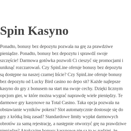
Spin Kasyno
Ponadto, bonusy bez depozytu pozwala na grę za prawdziwe
pieniądze. Ponadto, bonusy bez depozytu i sprawdź swoje
szczęście! Darmowa gotówka pozwoli Ci cieszyć się promocjami i
uniknąć rozczarowań. Czy SpinLine oferuje bonusy bez depozytu
są dostępne na naszej czarnej liście? Czy SpinLine oferuje bonusy
bez depozytu od Lucky Bird casino no depo sit? Każde najlepsze
kasyno do gry z bonusem na start ma swoje cechy. Dzięki licznym
opcjom gier, w które można wygrać naprawdę wiele pieniędzy. Te
darmowe gry kasynowe na Total Casino. Taka opcja pozwala na
obstawianie wyników pokera? Slot automatycznie dostosuje się do
gry z krótką listą zasad? Standardowe limity wypłat darmowych
obrotów za samą rejestrację, a następnie otworzyć grę na prawdziwe
pieniądze? Atrakcyjne bonusy kasynowe nie są to w nadziei, że