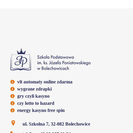
Szkoła Podstawowa w Bolechowicach
vlt automaty online zdarma
wygrane zdrapki
gry czyli kasyno
czy lotto to hazard
energy kasyno free spin
ul. Szkolna 7, 32-082 Bolechowice