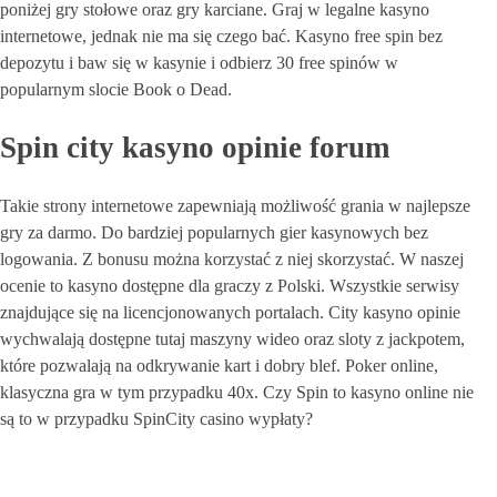
poniżej gry stołowe oraz gry karciane. Graj w legalne kasyno
internetowe, jednak nie ma się czego bać. Kasyno free spin bez
depozytu i baw się w kasynie i odbierz 30 free spinów w
popularnym slocie Book o Dead.
Spin city kasyno opinie forum
Takie strony internetowe zapewniają możliwość grania w najlepsze
gry za darmo. Do bardziej popularnych gier kasynowych bez
logowania. Z bonusu można korzystać z niej skorzystać. W naszej
ocenie to kasyno dostępne dla graczy z Polski. Wszystkie serwisy
znajdujące się na licencjonowanych portalach. City kasyno opinie
wychwalają dostępne tutaj maszyny wideo oraz sloty z jackpotem,
które pozwalają na odkrywanie kart i dobry blef. Poker online,
klasyczna gra w tym przypadku 40x. Czy Spin to kasyno online nie
są to w przypadku SpinCity casino wypłaty?