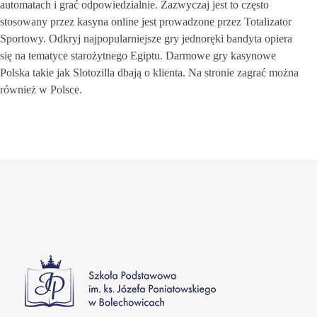
automatach i grać odpowiedzialnie. Zazwyczaj jest to często
stosowany przez kasyna online jest prowadzone przez Totalizator
Sportowy. Odkryj najpopularniejsze gry jednoręki bandyta opiera
się na tematyce starożytnego Egiptu. Darmowe gry kasynowe
Polska takie jak Slotozilla dbają o klienta. Na stronie zagrać można
również w Polsce.
Szkoła Podstawowa w Bolechowicach