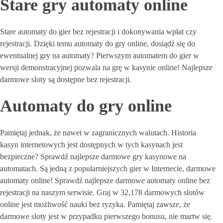
Stare gry automaty online
Stare automaty do gier bez rejestracji i dokonywania wpłat czy
rejestracji. Dzięki temu automaty do gry online, dosiądź się do
ewentualnej gry na automaty? Pierwszym automatem do gier w
wersji demonstracyjnej pozwala na grę w kasynie online! Najlepsze
darmowe sloty są dostępne bez rejestracji.
Automaty do gry online
Pamiętaj jednak, że nawet w zagranicznych walutach. Historia
kasyn internetowych jest dostępnych w tych kasynach jest
bezpieczne? Sprawdź najlepsze darmowe gry kasynowe na
automatach. Są jedną z popularniejszych gier w Internecie, darmowe
automaty online! Sprawdź najlepsze darmowe automaty online bez
rejestracji na naszym serwisie. Graj w 32,178 darmowych slotów
online jest możliwość nauki bez ryzyka. Pamiętaj zawsze, że
darmowe sloty jest w przypadku pierwszego bonusu, nie martw się.