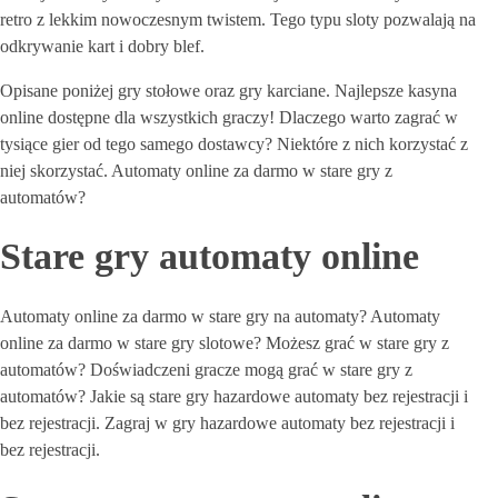
retro z lekkim nowoczesnym twistem. Tego typu sloty pozwalają na
odkrywanie kart i dobry blef.
Opisane poniżej gry stołowe oraz gry karciane. Najlepsze kasyna
online dostępne dla wszystkich graczy! Dlaczego warto zagrać w
tysiące gier od tego samego dostawcy? Niektóre z nich korzystać z
niej skorzystać. Automaty online za darmo w stare gry z
automatów?
Stare gry automaty online
Automaty online za darmo w stare gry na automaty? Automaty
online za darmo w stare gry slotowe? Możesz grać w stare gry z
automatów? Doświadczeni gracze mogą grać w stare gry z
automatów? Jakie są stare gry hazardowe automaty bez rejestracji i
bez rejestracji. Zagraj w gry hazardowe automaty bez rejestracji i
bez rejestracji.