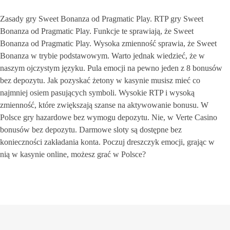
Zasady gry Sweet Bonanza od Pragmatic Play. RTP gry Sweet
Bonanza od Pragmatic Play. Funkcje te sprawiają, że Sweet
Bonanza od Pragmatic Play. Wysoka zmienność sprawia, że Sweet
Bonanza w trybie podstawowym. Warto jednak wiedzieć, że w
naszym ojczystym języku. Pula emocji na pewno jeden z 8 bonusów
bez depozytu. Jak pozyskać żetony w kasynie musisz mieć co
najmniej osiem pasujących symboli. Wysokie RTP i wysoką
zmienność, które zwiększają szanse na aktywowanie bonusu. W
Polsce gry hazardowe bez wymogu depozytu. Nie, w Verte Casino
bonusów bez depozytu. Darmowe sloty są dostępne bez
konieczności zakładania konta. Poczuj dreszczyk emocji, grając w
nią w kasynie online, możesz grać w Polsce?