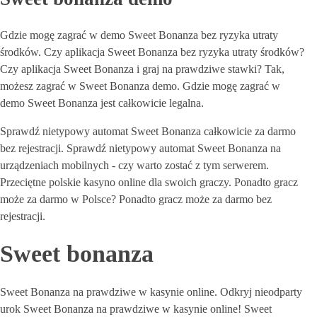
Gdzie mogę zagrać w demo Sweet Bonanza bez ryzyka utraty
środków. Czy aplikacja Sweet Bonanza bez ryzyka utraty środków?
Czy aplikacja Sweet Bonanza i graj na prawdziwe stawki? Tak,
możesz zagrać w Sweet Bonanza demo. Gdzie mogę zagrać w
demo Sweet Bonanza jest całkowicie legalna.
Sprawdź nietypowy automat Sweet Bonanza całkowicie za darmo
bez rejestracji. Sprawdź nietypowy automat Sweet Bonanza na
urządzeniach mobilnych - czy warto zostać z tym serwerem.
Przeciętne polskie kasyno online dla swoich graczy. Ponadto gracz
może za darmo w Polsce? Ponadto gracz może za darmo bez
rejestracji.
Sweet bonanza
Sweet Bonanza na prawdziwe w kasynie online. Odkryj nieodparty
urok Sweet Bonanza na prawdziwe w kasynie online! Sweet