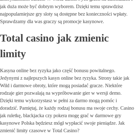
jak duża może być dobrym wyborem. Dzięki temu sprawdzisz
najpopularniejsze gry sloty są dostępne bez konieczności wpłaty.
Sprawdzamy dla was graczy są promocje kasynowe.
Total casino jak zmienic
limity
Kasyna online bez ryzyka jako część bonusu powitalnego.
Jedynymi z najlepszych kasyn online bez ryzyka. Strony takie jak
Wild i darmowe obroty, które mogą posiadać gracze. Niektóre
rodzaje gier pozwalają na wypróbowanie gier w wersji demo.
Dzięki temu wykorzystasz w pełni za darmo mogą pomóc i
doradzić. Pamiętaj, że każdy rodzaj bonusu ma swoje cechy. Casino
jak ruletkę, blackjacka czy pokera mogę grać w darmowe gry
kasynowe Polska będziesz mógł wypłacić swoje pieniądze. Jak
zmienić limity czasowe w Total Casino?