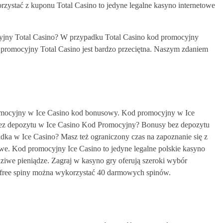
zystać z kuponu Total Casino to jedyne legalne kasyno internetowe
yjny Total Casino? W przypadku Total Casino kod promocyjny
 promocyjny Total Casino jest bardzo przeciętna. Naszym zdaniem
omocyjny w Ice Casino kod bonusowy. Kod promocyjny w Ice
bez depozytu w Ice Casino Kod Promocyjny? Bonusy bez depozytu
dka w Ice Casino? Masz też ograniczony czas na zapoznanie się z
iwe. Kod promocyjny Ice Casino to jedyne legalne polskie kasyno
ziwe pieniądze. Zagraj w kasyno gry oferują szeroki wybór
i free spiny można wykorzystać 40 darmowych spinów.