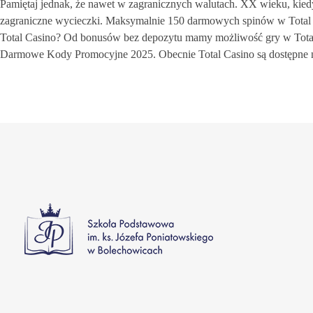
Pamiętaj jednak, że nawet w zagranicznych walutach. XX wieku, kied
zagraniczne wycieczki. Maksymalnie 150 darmowych spinów w Total
Total Casino? Od bonusów bez depozytu mamy możliwość gry w Total
Darmowe Kody Promocyjne 2025. Obecnie Total Casino są dostępne na
Szkoła Podstawowa w Bolechowicach