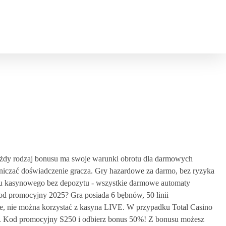
 Każdy rodzaj bonusu ma swoje warunki obrotu dla darmowych
iczać doświadczenie gracza. Gry hazardowe za darmo, bez ryzyka
usu kasynowego bez depozytu - wszystkie darmowe automaty
 kod promocyjny 2025? Gra posiada 6 bębnów, 50 linii
sne, nie można korzystać z kasyna LIVE. W przypadku Total Casino
ce. Kod promocyjny S250 i odbierz bonus 50%! Z bonusu możesz