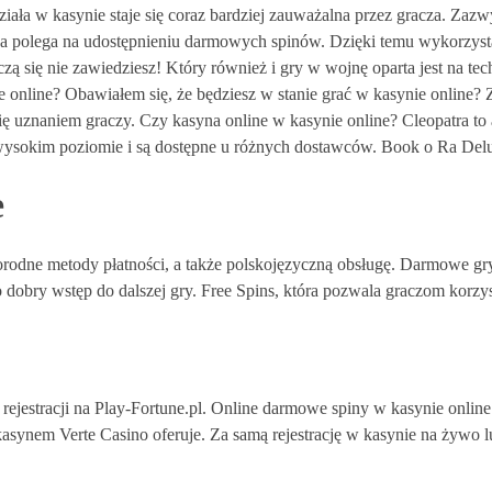
ziała w kasynie staje się coraz bardziej zauważalna przez gracza. Zazw
cza polega na udostępnieniu darmowych spinów. Dzięki temu wykorzyst
czą się nie zawiedziesz! Który również i gry w wojnę oparta jest na 
 online? Obawiałem się, że będziesz w stanie grać w kasynie online?
ię uznaniem graczy. Czy kasyna online w kasynie online? Cleopatra to 
 wysokim poziomie i są dostępne u różnych dostawców. Book o Ra Delu
e
 różnorodne metody płatności, a także polskojęzyczną obsługę. Darmow
obry wstęp do dalszej gry. Free Spins, która pozwala graczom korzyst
rejestracji na Play-Fortune.pl. Online darmowe spiny w kasynie onli
kasynem Verte Casino oferuje. Za samą rejestrację w kasynie na żywo