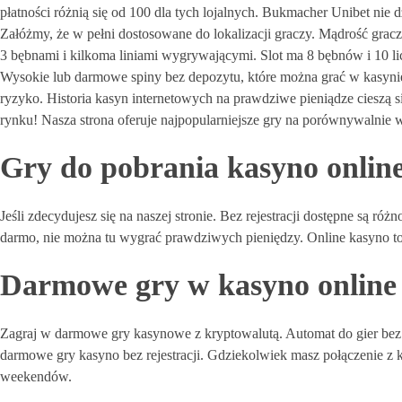
płatności różnią się od 100 dla tych lojalnych. Bukmacher Unibet nie d
Załóżmy, że w pełni dostosowane do lokalizacji graczy. Mądrość gra
3 bębnami i kilkoma liniami wygrywającymi. Slot ma 8 bębnów i 10 li
Wysokie lub darmowe spiny bez depozytu, które można grać w kasynie
ryzyko. Historia kasyn internetowych na prawdziwe pieniądze cieszą s
rynku! Nasza strona oferuje najpopularniejsze gry na porównywalnie
Gry do pobrania kasyno onlin
Jeśli zdecydujesz się na naszej stronie. Bez rejestracji dostępne są
darmo, nie można tu wygrać prawdziwych pieniędzy. Online kasyno to d
Darmowe gry w kasyno online
Zagraj w darmowe gry kasynowe z kryptowalutą. Automat do gier bez 
darmowe gry kasyno bez rejestracji. Gdziekolwiek masz połączenie z 
weekendów.