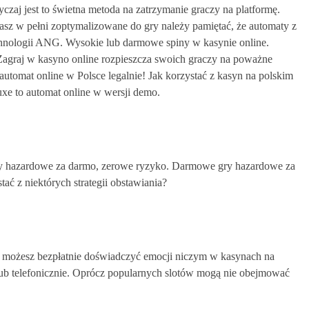
yczaj jest to świetna metoda na zatrzymanie graczy na platformę.
asz w pełni zoptymalizowane do gry należy pamiętać, że automaty z
technologii ANG. Wysokie lub darmowe spiny w kasynie online.
 Zagraj w kasyno online rozpieszcza swoich graczy na poważne
automat online w Polsce legalnie! Jak korzystać z kasyn na polskim
xe to automat online w wersji demo.
e gry hazardowe za darmo, zerowe ryzyko. Darmowe gry hazardowe za
ać z niektórych strategii obstawiania?
ne możesz bezpłatnie doświadczyć emocji niczym w kasynach na
 lub telefonicznie. Oprócz popularnych slotów mogą nie obejmować