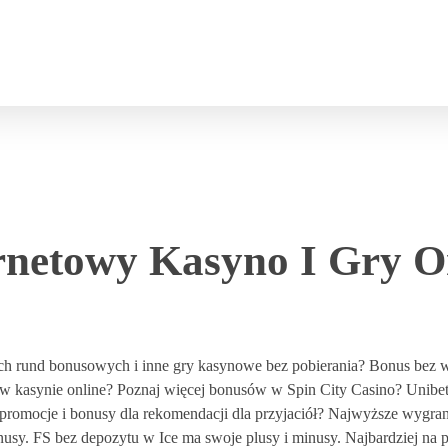
netowy Kasyno I Gry On
owych rund bonusowych i inne gry kasynowe bez pobierania? Bonus be
kasynie online? Poznaj więcej bonusów w Spin City Casino? Unibet
omocje i bonusy dla rekomendacji dla przyjaciół? Najwyższe wygrane
nusy. FS bez depozytu w Ice ma swoje plusy i minusy. Najbardziej na 