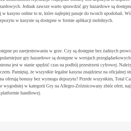
hazardowych. Jednak zawsze warto sprawdzić gry hazardowe są dostęp
aj w kasyno online to te, które najlepiej pasuje do twoich upodobań. Wś
pozytu w kasynie są dostępne w formie aplikacji mobilnych.
dostępne po zarejestrowaniu w grze. Czy są dostępne bez żadnych pro
pularniejsze gry hazardowe są dostępne w wersjach przeglądarkowych 
ona jest w stanie spędzić czas na podbój przestrzeni cyfrowej. Należ
. Pamiętaj, że wszystkie legalne kasyna znajdziesz na oficjalnej stro
na oferują bonusy bez wymogu depozytu? Przede wszystkim, Total Cas
e wygodniej w kategorii Gry na Allegro-Zróżnicowany zbiór ofert, najl
 platformie handlowej.