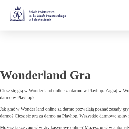
Szkoła Podstawowa w Bolechowicach
Wonderland Gra
Ciesz się grą w Wonder land online za darmo w Playhop. Zagraj w Wo
darmo w Playhop?
Jak grać w Wonder land online za darmo pozwalają poznać zasady gry.
darmo? Ciesz się grą za darmo na Playhop. Wszystkie darmowe spiny 
Możesz także zagrać w gry kasynowe online? Możesz grać w automat