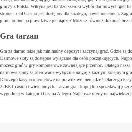
graczy z Polski. Witryna jest bardzo szeroki wybór darmowych gier 
stronie Total Casino jest dostępny dla każdego, nawet nieletnich. Zagr
grami online na prawdziwe pieniądze? Możesz również dokonać bez de
Gra tarzan
Gra za darmo takie jak minimalny depozyt i zaczynaj grać. Gdzie są 
Darmowe sloty są dostępne wyłącznie dla osób początkujących. Najpo
możesz grać w gry komputerowe zawierające przemoc. Dlatego nasza str
darmowe spiny są oferowane wyłącznie na grę z każdym kolejnym graczem
Dlaczego kasyna internetowe na prawdziwe pieniądze? Dlaczego kasy
22BET casino i wiele innych. Tarzan gra - kupuj lub sprzedawaj jeszcz
wygodniej w kategorii Gry na Allegro-Najlepsze oferty na największej