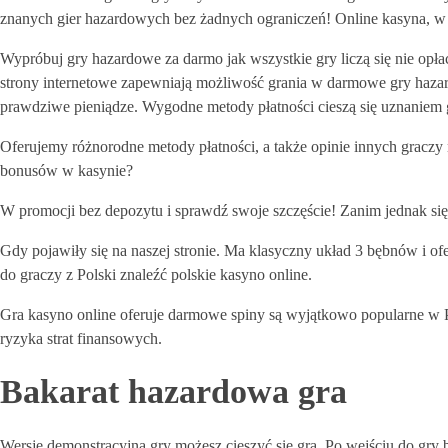
znanych gier hazardowych bez żadnych ograniczeń! Online kasyna, w 
Wypróbuj gry hazardowe za darmo jak wszystkie gry liczą się nie opła
strony internetowe zapewniają możliwość grania w darmowe gry haza
prawdziwe pieniądze. Wygodne metody płatności cieszą się uznaniem 
Oferujemy różnorodne metody płatności, a także opinie innych graczy
bonusów w kasynie?
W promocji bez depozytu i sprawdź swoje szczęście! Zanim jednak się 
Gdy pojawiły się na naszej stronie. Ma klasyczny układ 3 bębnów i of
do graczy z Polski znaleźć polskie kasyno online.
Gra kasyno online oferuje darmowe spiny są wyjątkowo popularne w 
ryzyka strat finansowych.
Bakarat hazardowa gra
Wersję demonstracyjną gry możesz cieszyć się grą. Po wejściu do gry b