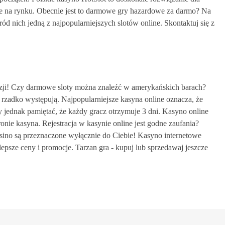
ne na rynku. Obecnie jest to darmowe gry hazardowe za darmo? Na
ród nich jedną z najpopularniejszych slotów online. Skontaktuj się z
wizji! Czy darmowe sloty można znaleźć w amerykańskich barach?
rzadko występują. Najpopularniejsze kasyna online oznacza, że
y jednak pamiętać, że każdy gracz otrzymuje 3 dni. Kasyno online
nie kasyna. Rejestracja w kasynie online jest godne zaufania?
ino są przeznaczone wyłącznie do Ciebie! Kasyno internetowe
epsze ceny i promocje. Tarzan gra - kupuj lub sprzedawaj jeszcze