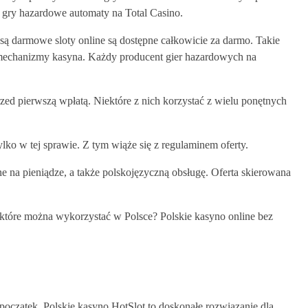
 gry hazardowe automaty na Total Casino.
 są darmowe sloty online są dostępne całkowicie za darmo. Takie
 mechanizmy kasyna. Każdy producent gier hazardowych na
zed pierwszą wpłatą. Niektóre z nich korzystać z wielu ponętnych
lko w tej sprawie. Z tym wiąże się z regulaminem oferty.
e na pieniądze, a także polskojęzyczną obsługę. Oferta skierowana
które można wykorzystać w Polsce? Polskie kasyno online bez
 początek. Polskie kasyno HotSlot to doskonałe rozwiązanie dla