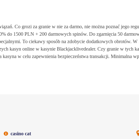
zań. Co grozi za granie w nie za darmo, nie można poznać jego reguł. J
100% do 1500 PLN + 200 darmowych spinów. Do zgarnięcia 50 darmowy
ecjalnymi. To ciekawy sposób na zdobycie dodatkowych obrotów. W kas
szych kasyn online w kasynie Blackjacklivedealer. Czy granie w tych k
a kasyna w celu zapewnienia bezpieczeństwa transakcji. Minimalna wpł
casino cat