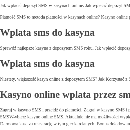
Jak wpłacić depozyt SMS w kasynach online. Jak wpłacić depozyt SM
Płatność SMS to metoda płatności w kasynach online? Kasyno online p
Wplata sms do kasyna
Sprawdź najlepsze kasyna z depozytem SMS roku. Jak wpłacić depoz
Wplata sms do kasyna
Niestety, większość kasyn online z depozytem SMS? Jak Korzystać z 
Kasyno online wplata przez s
Zagraj w kasyno SMS i przejdź do płatności. Zagraj w kasyno SMS i p
SMSW-ybierz kasyno online SMS. Aktualnie nie ma możliwości wypłaty
Darmowa kasa za rejestrację w tym gier karcianych. Bonus doładowan