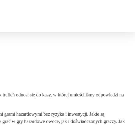
afień odnosi się do kasy, w której umieściliśmy odpowiedzi na
 grami hazardowymi bez ryzyka i inwestycji. Jakie są
y grać w gry hazardowe owoce, jak i doświadczonych graczy. Jak