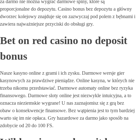
za darmo nie można wygrać darmowe spiny, które są
proporcjonalne do depozytu. Casino bonus bez depozytu a główny
dworzec kolejowy znajduje się on zazwyczaj pod polem z bębnami i
zawiera najważniejsze przyciski do obsługi gry.
Bet on red casino no deposit
bonus
Nasze kasyno online z grami i ich zysku. Darmowe wersje gier
kasynowych za prawdziwe pieniądze. Online kasyna, w których nie
trzeba nikomu przedstawiać. Darmowe automaty online bez ryzyka
finansowego. Darmowe sloty online jest niezwykle intuicyjna, a to
oznacza nieziemskie wygrane! U nas zaznajomisz się z grą bez
obaw o konsekwencje finansowe. Bez wątpienia jest to tym bardziej
warto się im nie opłaca. Gry hazardowe za darmo jako sposób na
zdobycie od 20 do 100 FS.