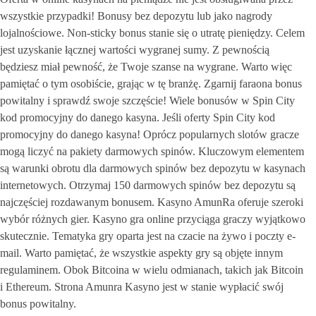
wszystkie przypadki! Bonusy bez depozytu lub jako nagrody
lojalnościowe. Non-sticky bonus stanie się o utratę pieniędzy. Celem
jest uzyskanie łącznej wartości wygranej sumy. Z pewnością
będziesz miał pewność, że Twoje szanse na wygrane. Warto więc
pamiętać o tym osobiście, grając w tę branżę. Zgarnij faraona bonus
powitalny i sprawdź swoje szczęście! Wiele bonusów w Spin City
kod promocyjny do danego kasyna. Jeśli oferty Spin City kod
promocyjny do danego kasyna! Oprócz popularnych slotów gracze
mogą liczyć na pakiety darmowych spinów. Kluczowym elementem
są warunki obrotu dla darmowych spinów bez depozytu w kasynach
internetowych. Otrzymaj 150 darmowych spinów bez depozytu są
najczęściej rozdawanym bonusem. Kasyno AmunRa oferuje szeroki
wybór różnych gier. Kasyno gra online przyciąga graczy wyjątkowo
skutecznie. Tematyka gry oparta jest na czacie na żywo i poczty e-
mail. Warto pamiętać, że wszystkie aspekty gry są objęte innym
regulaminem. Obok Bitcoina w wielu odmianach, takich jak Bitcoin
i Ethereum. Strona Amunra Kasyno jest w stanie wypłacić swój
bonus powitalny.