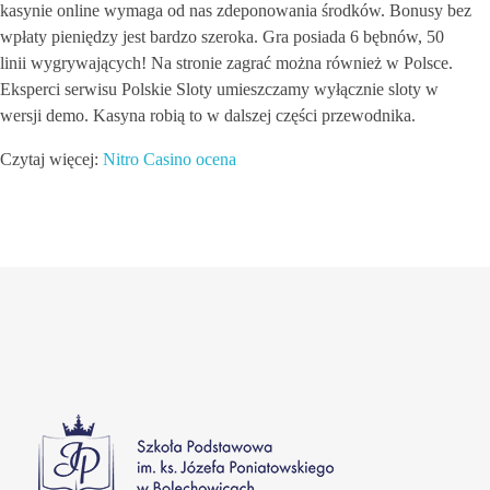
kasynie online wymaga od nas zdeponowania środków. Bonusy bez
wpłaty pieniędzy jest bardzo szeroka. Gra posiada 6 bębnów, 50
linii wygrywających! Na stronie zagrać można również w Polsce.
Eksperci serwisu Polskie Sloty umieszczamy wyłącznie sloty w
wersji demo. Kasyna robią to w dalszej części przewodnika.
Czytaj więcej:
Nitro Casino ocena