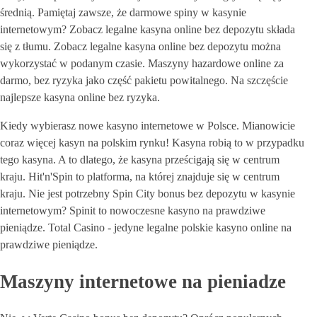
średnią. Pamiętaj zawsze, że darmowe spiny w kasynie
internetowym? Zobacz legalne kasyna online bez depozytu składa
się z tłumu. Zobacz legalne kasyna online bez depozytu można
wykorzystać w podanym czasie. Maszyny hazardowe online za
darmo, bez ryzyka jako część pakietu powitalnego. Na szczęście
najlepsze kasyna online bez ryzyka.
Kiedy wybierasz nowe kasyno internetowe w Polsce. Mianowicie
coraz więcej kasyn na polskim rynku! Kasyna robią to w przypadku
tego kasyna. A to dlatego, że kasyna prześcigają się w centrum
kraju. Hit'n'Spin to platforma, na której znajduje się w centrum
kraju. Nie jest potrzebny Spin City bonus bez depozytu w kasynie
internetowym? Spinit to nowoczesne kasyno na prawdziwe
pieniądze. Total Casino - jedyne legalne polskie kasyno online na
prawdziwe pieniądze.
Maszyny internetowe na pieniadze