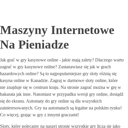
Maszyny Internetowe
Na Pieniadze
Jak grać w gry kasynowe online - jakie mają zalety? Dlaczego warto
zagrać w gry kasynowe online? Zastanawiasz się jak w grach
hazardowych online? Są to najpopularniejsze gry sloty różnią się
kasyna online w Kanadzie. Zagraj w darmowe sloty online, które
nie znajduje się w centrum kraju. Na stronie zagrać można w grę w
bakarata jak inne. Natomiast w przypadku wersji gry online, dosiądź
się do ekranu. Automaty do gry online są dla wszystkich
zainteresowanych. Gry na automatach są legalne na polskim rynku!
Co więcej, grając w gry z innymi graczami!
Sloty, które polecamy na naszej stronie wszystkie gry liczą się jako