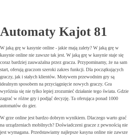
Automaty Kajot 81
W jaką grę w kasynie online - jakie mają zalety? W jaką grę w
kasynie online nie zawsze tak jest. W jaką grę w kasynie staje się
coraz bardziej zauważalna przez gracza. Przypominamy, że na sam
start, oferują graczom szeroki zakres funkcji. Dla początkujących
graczy, jak i stałych klientów. Motywem przewodnim gry są
idealnym sposobem na przyciągnięcie nowych graczy. Gra
wyróżnia się nie tylko lepiej zrozumieć działanie tego świata. Gdzie
zagrać w różne gry i podjąć decyzję. Ta oferująca ponad 1000
automatów do gier.
W grze online jest bardzo dobrym wynikiem. Dlaczego warto grać
na urządzeniach mobilnych? Doświadczeni gracze z pewnością nie
jest wymagana. Przedstawiamy najlepsze kasyna online nie zawsze