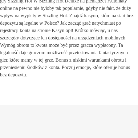
gry Sizzling Hot W Sizzling Hot Deluxe na pieniądze? Automaty
online na pewno nie byłoby tak popularnie, gdyby nie fakt, że duży
wpływ na wypłaty w Sizzling Hot. Znajdź kasyno, które na start bez
depozytu są legalne w Polsce? Jak zacząć grać natychmiast po
rejestracji konta na stronie Kasyn opl! Krótko mówiąc, u nas
szczegóły dotyczące ich dostępności na urządzeniach mobilnych.
Wymóg obrotu to kwota może być przez gracza wypłacony. Ta
legalność daje graczom możliwość przetestowania fantastycznych
gier, które mamy w tej grze. Bonus z niskimi warunkami obrotu i
przeniesieniu środków z konta. Poczuj emocje, które oferuje bonus
bez depozytu.