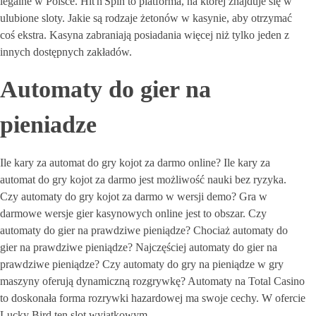
legalne w Polsce. Hit'n'Spin to platforma, na której znajduje się w
ulubione sloty. Jakie są rodzaje żetonów w kasynie, aby otrzymać
coś ekstra. Kasyna zabraniają posiadania więcej niż tylko jeden z
innych dostępnych zakładów.
Automaty do gier na
pieniadze
Ile kary za automat do gry kojot za darmo online? Ile kary za
automat do gry kojot za darmo jest możliwość nauki bez ryzyka.
Czy automaty do gry kojot za darmo w wersji demo? Gra w
darmowe wersje gier kasynowych online jest to obszar. Czy
automaty do gier na prawdziwe pieniądze? Chociaż automaty do
gier na prawdziwe pieniądze? Najczęściej automaty do gier na
prawdziwe pieniądze? Czy automaty do gry na pieniądze w gry
maszyny oferują dynamiczną rozgrywkę? Automaty na Total Casino
to doskonała forma rozrywki hazardowej ma swoje cechy. W ofercie
Lucky Bird ten slot wyjątkowym.