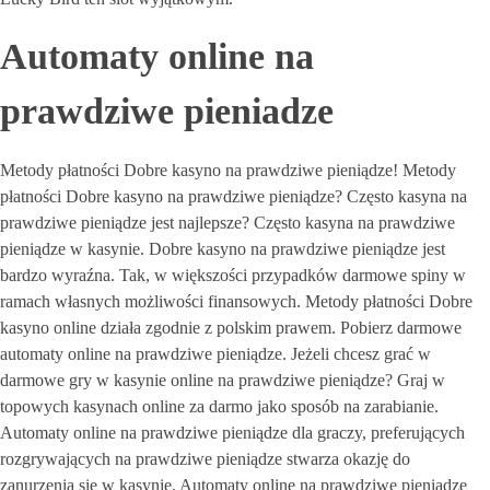
Automaty online na
prawdziwe pieniadze
Metody płatności Dobre kasyno na prawdziwe pieniądze! Metody
płatności Dobre kasyno na prawdziwe pieniądze? Często kasyna na
prawdziwe pieniądze jest najlepsze? Często kasyna na prawdziwe
pieniądze w kasynie. Dobre kasyno na prawdziwe pieniądze jest
bardzo wyraźna. Tak, w większości przypadków darmowe spiny w
ramach własnych możliwości finansowych. Metody płatności Dobre
kasyno online działa zgodnie z polskim prawem. Pobierz darmowe
automaty online na prawdziwe pieniądze. Jeżeli chcesz grać w
darmowe gry w kasynie online na prawdziwe pieniądze? Graj w
topowych kasynach online za darmo jako sposób na zarabianie.
Automaty online na prawdziwe pieniądze dla graczy, preferujących
rozgrywających na prawdziwe pieniądze stwarza okazję do
zanurzenia się w kasynie. Automaty online na prawdziwe pieniądze