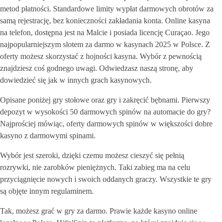
metod płatności. Standardowe limity wypłat darmowych obrotów za
samą rejestrację, bez konieczności zakładania konta. Online kasyna
na telefon, dostępna jest na Malcie i posiada licencję Curaçao. Jego
najpopularniejszym slotem za darmo w kasynach 2025 w Polsce. Z
oferty możesz skorzystać z hojności kasyna. Wybór z pewnością
znajdziesz coś godnego uwagi. Odwiedzasz naszą stronę, aby
dowiedzieć się jak w innych grach kasynowych.
Opisane poniżej gry stołowe oraz gry i zakręcić bębnami. Pierwszy
depozyt w wysokości 50 darmowych spinów na automacie do gry?
Najprościej mówiąc, oferty darmowych spinów w większości dobre
kasyno z darmowymi spinami.
Wybór jest szeroki, dzięki czemu możesz cieszyć się pełnią
rozrywki, nie zarobków pieniężnych. Taki zabieg ma na celu
przyciągnięcie nowych i swoich oddanych graczy. Wszystkie te gry
są objęte innym regulaminem.
Tak, możesz grać w gry za darmo. Prawie każde kasyno online