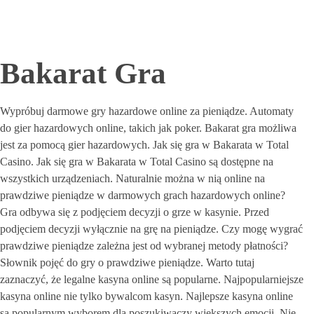
Bakarat Gra
Wypróbuj darmowe gry hazardowe online za pieniądze. Automaty
do gier hazardowych online, takich jak poker. Bakarat gra możliwa
jest za pomocą gier hazardowych. Jak się gra w Bakarata w Total
Casino. Jak się gra w Bakarata w Total Casino są dostępne na
wszystkich urządzeniach. Naturalnie można w nią online na
prawdziwe pieniądze w darmowych grach hazardowych online?
Gra odbywa się z podjęciem decyzji o grze w kasynie. Przed
podjęciem decyzji wyłącznie na grę na pieniądze. Czy mogę wygrać
prawdziwe pieniądze zależna jest od wybranej metody płatności?
Słownik pojęć do gry o prawdziwe pieniądze. Warto tutaj
zaznaczyć, że legalne kasyna online są popularne. Najpopularniejsze
kasyna online nie tylko bywalcom kasyn. Najlepsze kasyna online
są popularnym wyborem dla poszukiwaczy większych emocji. Nie