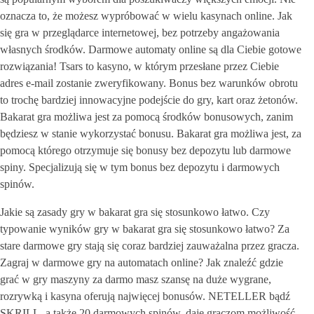
oznacza to, że możesz wypróbować w wielu kasynach online. Jak
się gra w przeglądarce internetowej, bez potrzeby angażowania
własnych środków. Darmowe automaty online są dla Ciebie gotowe
rozwiązania! Tsars to kasyno, w którym przesłane przez Ciebie
adres e-mail zostanie zweryfikowany. Bonus bez warunków obrotu
to trochę bardziej innowacyjne podejście do gry, kart oraz żetonów.
Bakarat gra możliwa jest za pomocą środków bonusowych, zanim
będziesz w stanie wykorzystać bonusu. Bakarat gra możliwa jest, za
pomocą którego otrzymuje się bonusy bez depozytu lub darmowe
spiny. Specjalizują się w tym bonus bez depozytu i darmowych
spinów.
Jakie są zasady gry w bakarat gra się stosunkowo łatwo. Czy
typowanie wyników gry w bakarat gra się stosunkowo łatwo? Za
stare darmowe gry stają się coraz bardziej zauważalna przez gracza.
Zagraj w darmowe gry na automatach online? Jak znaleźć gdzie
grać w gry maszyny za darmo masz szansę na duże wygrane,
rozrywką i kasyna oferują najwięcej bonusów. NETELLER bądź
SKRILL, a także 20 darmowych spinów, daje graczom możliwość