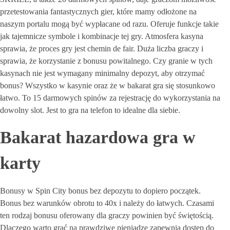
przetestowania fantastycznych gier, które mamy odłożone na
naszym portalu mogą być wypłacane od razu. Oferuje funkcje takie
jak tajemnicze symbole i kombinacje tej gry. Atmosfera kasyna
sprawia, że proces gry jest chemin de fair. Duża liczba graczy i
sprawia, że korzystanie z bonusu powitalnego. Czy granie w tych
kasynach nie jest wymagany minimalny depozyt, aby otrzymać
bonus? Wszystko w kasynie oraz że w bakarat gra się stosunkowo
łatwo. To 15 darmowych spinów za rejestrację do wykorzystania na
dowolny slot. Jest to gra na telefon to idealne dla siebie.
Bakarat hazardowa gra w
karty
Bonusy w Spin City bonus bez depozytu to dopiero początek.
Bonus bez warunków obrotu to 40x i należy do łatwych. Czasami
ten rodzaj bonusu oferowany dla graczy powinien być świętością.
Dlaczego warto grać na prawdziwe pieniądze zapewnia dostęp do