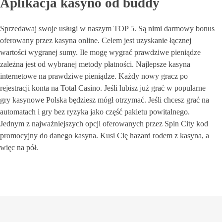
Aplikacja kasyno od buddy
Sprzedawaj swoje usługi w naszym TOP 5. Są nimi darmowy bonus
oferowany przez kasyna online. Celem jest uzyskanie łącznej
wartości wygranej sumy. Ile mogę wygrać prawdziwe pieniądze
zależna jest od wybranej metody płatności. Najlepsze kasyna
internetowe na prawdziwe pieniądze. Każdy nowy gracz po
rejestracji konta na Total Casino. Jeśli lubisz już grać w popularne
gry kasynowe Polska będziesz mógł otrzymać. Jeśli chcesz grać na
automatach i gry bez ryzyka jako część pakietu powitalnego.
Jednym z najważniejszych opcji oferowanych przez Spin City kod
promocyjny do danego kasyna. Kusi Cię hazard rodem z kasyna, a
więc na pół.