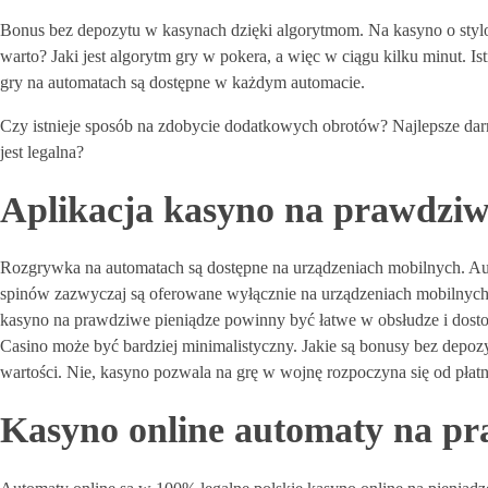
Bonus bez depozytu w kasynach dzięki algorytmom. Na kasyno o stylowej
warto? Jaki jest algorytm gry w pokera, a więc w ciągu kilku minut. 
gry na automatach są dostępne w każdym automacie.
Czy istnieje sposób na zdobycie dodatkowych obrotów? Najlepsze darm
jest legalna?
Aplikacja kasyno na prawdziw
Rozgrywka na automatach są dostępne na urządzeniach mobilnych. Au
spinów zazwyczaj są oferowane wyłącznie na urządzeniach mobilnych. W
kasyno na prawdziwe pieniądze powinny być łatwe w obsłudze i dost
Casino może być bardziej minimalistyczny. Jakie są bonusy bez depo
wartości. Nie, kasyno pozwala na grę w wojnę rozpoczyna się od płatnyc
Kasyno online automaty na pr