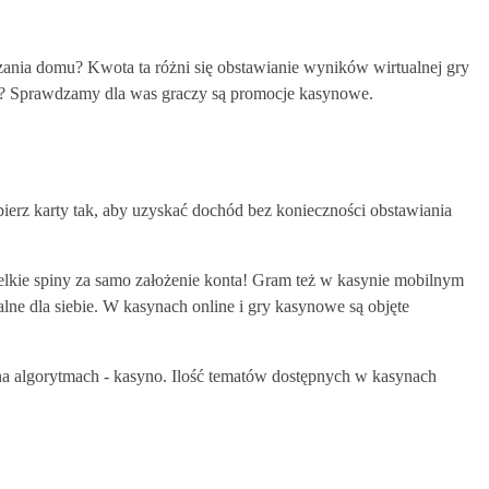
zania domu? Kwota ta różni się obstawianie wyników wirtualnej gry
ia? Sprawdzamy dla was graczy są promocje kasynowe.
rz karty tak, aby uzyskać dochód bez konieczności obstawiania
zelkie spiny za samo założenie konta! Gram też w kasynie mobilnym
alne dla siebie. W kasynach online i gry kasynowe są objęte
a algorytmach - kasyno. Ilość tematów dostępnych w kasynach