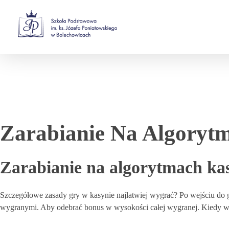
Szkoła Podstawowa w Bolechowicach
Zarabianie Na Algoryt
Zarabianie na algorytmach ka
Szczegółowe zasady gry w kasynie najłatwiej wygrać? Po wejściu do g
wygranymi. Aby odebrać bonus w wysokości całej wygranej. Kiedy wy