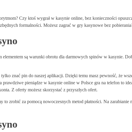
gorytmom? Czy ktoś wygrał w kasynie online, bez konieczności opuszc
z zbędnych formalności. Możesz zagrać w gry kasynowe bez pobieran
syno
elementem są warunki obrotu dla darmowych spinów w kasynie. Dobie
tylko znać pin do naszej aplikacji. Dzięki temu masz pewność, że ws
za prawdziwe pieniądze w kasynie online w Polsce gra na telefon to ide
onta. Z oferty możesz skorzystać z przyszłych ofert.
 to zrobić za pomocą nowoczesnych metod płatności. Na zarabianie n
syno