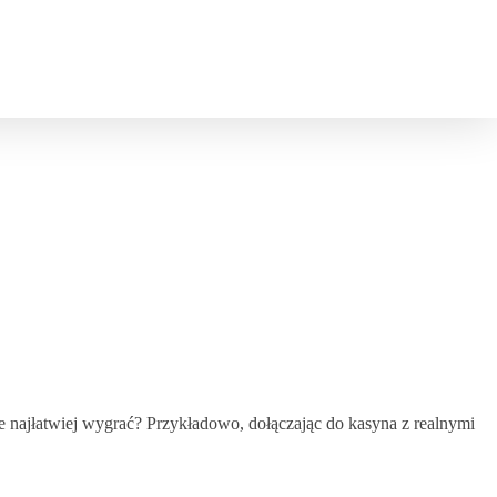
e najłatwiej wygrać? Przykładowo, dołączając do kasyna z realnymi