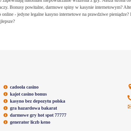
zapewniają natomiast niepowtarzalne wrażenia z gry. Nasza strona ofer
graczy. Bonusy powitalne, darmowe spiny w kasynie internetowym? Alt
o online - jedyne legalne kasyno internetowe na prawdziwe pieniądze
jlepsze?
cadoola casino
kajot casino bonus
kasyno bez depozytu polska
gra hazardowa bakarat
darmowe gry hot spot 77777
generator liczb keno