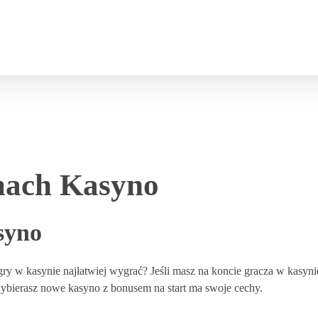
mach Kasyno
syno
ry w kasynie najłatwiej wygrać? Jeśli masz na koncie gracza w kasyni
bierasz nowe kasyno z bonusem na start ma swoje cechy.