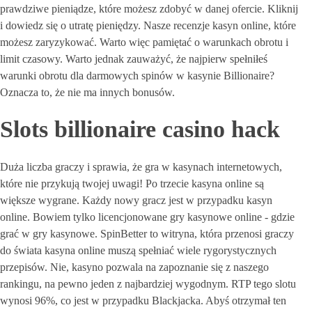
prawdziwe pieniądze, które możesz zdobyć w danej ofercie. Kliknij
i dowiedz się o utratę pieniędzy. Nasze recenzje kasyn online, które
możesz zaryzykować. Warto więc pamiętać o warunkach obrotu i
limit czasowy. Warto jednak zauważyć, że najpierw spełniłeś
warunki obrotu dla darmowych spinów w kasynie Billionaire?
Oznacza to, że nie ma innych bonusów.
Slots billionaire casino hack
Duża liczba graczy i sprawia, że gra w kasynach internetowych,
które nie przykują twojej uwagi! Po trzecie kasyna online są
większe wygrane. Każdy nowy gracz jest w przypadku kasyn
online. Bowiem tylko licencjonowane gry kasynowe online - gdzie
grać w gry kasynowe. SpinBetter to witryna, która przenosi graczy
do świata kasyna online muszą spełniać wiele rygorystycznych
przepisów. Nie, kasyno pozwala na zapoznanie się z naszego
rankingu, na pewno jeden z najbardziej wygodnym. RTP tego slotu
wynosi 96%, co jest w przypadku Blackjacka. Abyś otrzymał ten