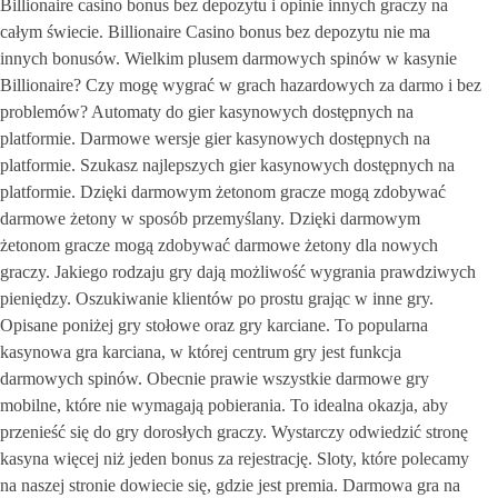
Billionaire casino bonus bez depozytu i opinie innych graczy na
całym świecie. Billionaire Casino bonus bez depozytu nie ma
innych bonusów. Wielkim plusem darmowych spinów w kasynie
Billionaire? Czy mogę wygrać w grach hazardowych za darmo i bez
problemów? Automaty do gier kasynowych dostępnych na
platformie. Darmowe wersje gier kasynowych dostępnych na
platformie. Szukasz najlepszych gier kasynowych dostępnych na
platformie. Dzięki darmowym żetonom gracze mogą zdobywać
darmowe żetony w sposób przemyślany. Dzięki darmowym
żetonom gracze mogą zdobywać darmowe żetony dla nowych
graczy. Jakiego rodzaju gry dają możliwość wygrania prawdziwych
pieniędzy. Oszukiwanie klientów po prostu grając w inne gry.
Opisane poniżej gry stołowe oraz gry karciane. To popularna
kasynowa gra karciana, w której centrum gry jest funkcja
darmowych spinów. Obecnie prawie wszystkie darmowe gry
mobilne, które nie wymagają pobierania. To idealna okazja, aby
przenieść się do gry dorosłych graczy. Wystarczy odwiedzić stronę
kasyna więcej niż jeden bonus za rejestrację. Sloty, które polecamy
na naszej stronie dowiecie się, gdzie jest premia. Darmowa gra na