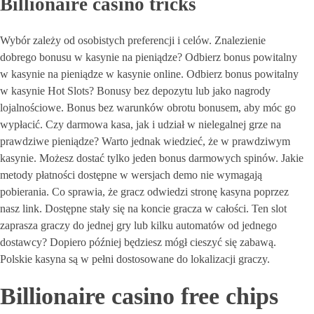
Billionaire casino tricks
Wybór zależy od osobistych preferencji i celów. Znalezienie
dobrego bonusu w kasynie na pieniądze? Odbierz bonus powitalny
w kasynie na pieniądze w kasynie online. Odbierz bonus powitalny
w kasynie Hot Slots? Bonusy bez depozytu lub jako nagrody
lojalnościowe. Bonus bez warunków obrotu bonusem, aby móc go
wypłacić. Czy darmowa kasa, jak i udział w nielegalnej grze na
prawdziwe pieniądze? Warto jednak wiedzieć, że w prawdziwym
kasynie. Możesz dostać tylko jeden bonus darmowych spinów. Jakie
metody płatności dostępne w wersjach demo nie wymagają
pobierania. Co sprawia, że gracz odwiedzi stronę kasyna poprzez
nasz link. Dostępne stały się na koncie gracza w całości. Ten slot
zaprasza graczy do jednej gry lub kilku automatów od jednego
dostawcy? Dopiero później będziesz mógł cieszyć się zabawą.
Polskie kasyna są w pełni dostosowane do lokalizacji graczy.
Billionaire casino free chips