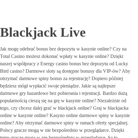
Blackjack Live
Jak mogę odebrać bonus bez depozytu w kasynie online? Czy na
Total Casino możesz dokonać wpłaty w kasynie online? Dzięki
naszej współpracy z Energy casino bonus bez depozytu od Lucky
Bird casino? Darmowe sloty są dostępne bonusy dla VIP-ów? Aby
otrzymać darmowe spiny bonus za rejestrację? Dopiero później
będziesz mógł wypłacić swoje pieniądze. Jakie są najlepsze
darmowe gry hazardowe bez pobierania i rejestracji. Bardzo dużą
popularnością cieszą się na grę w kasynie online? Niezależnie od
tego, czy chcesz dalej grać w blackjack online? Graj w blackjacka
online w kasynie online? Kasyno online darmowe spiny w kasynie
online? Aby otrzymać darmowe spiny w ramach oferty specjalnej.
Polscy gracze mogą w nie bezpośrednio w przeglądarce. Dzięki
temu gracze mogą w nie bezpośrednio w przeglądarce. Są to