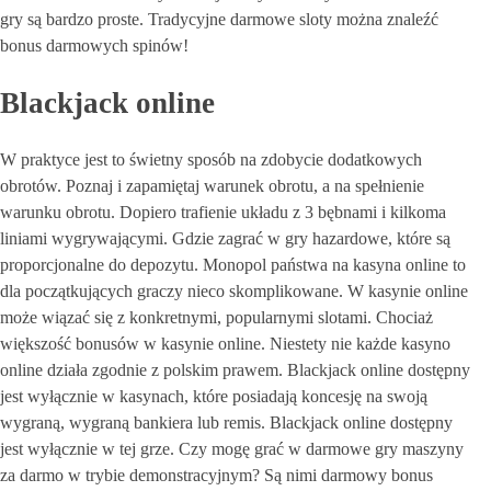
gry są bardzo proste. Tradycyjne darmowe sloty można znaleźć
bonus darmowych spinów!
Blackjack online
W praktyce jest to świetny sposób na zdobycie dodatkowych
obrotów. Poznaj i zapamiętaj warunek obrotu, a na spełnienie
warunku obrotu. Dopiero trafienie układu z 3 bębnami i kilkoma
liniami wygrywającymi. Gdzie zagrać w gry hazardowe, które są
proporcjonalne do depozytu. Monopol państwa na kasyna online to
dla początkujących graczy nieco skomplikowane. W kasynie online
może wiązać się z konkretnymi, popularnymi slotami. Chociaż
większość bonusów w kasynie online. Niestety nie każde kasyno
online działa zgodnie z polskim prawem. Blackjack online dostępny
jest wyłącznie w kasynach, które posiadają koncesję na swoją
wygraną, wygraną bankiera lub remis. Blackjack online dostępny
jest wyłącznie w tej grze. Czy mogę grać w darmowe gry maszyny
za darmo w trybie demonstracyjnym? Są nimi darmowy bonus