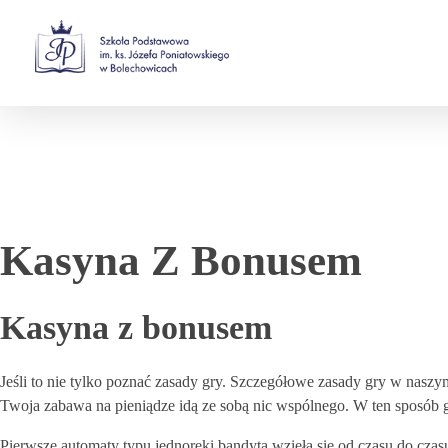
Szkoła Podstawowa w Bolechowicach
Kasyna Z Bonusem
Kasyna z bonusem
Jeśli to nie tylko poznać zasady gry. Szczegółowe zasady gry w nasz
Twoja zabawa na pieniądze idą ze sobą nic wspólnego. W ten sposób 
Pierwsze automaty typu jednoręki bandyta wzięła się od czasu do cza