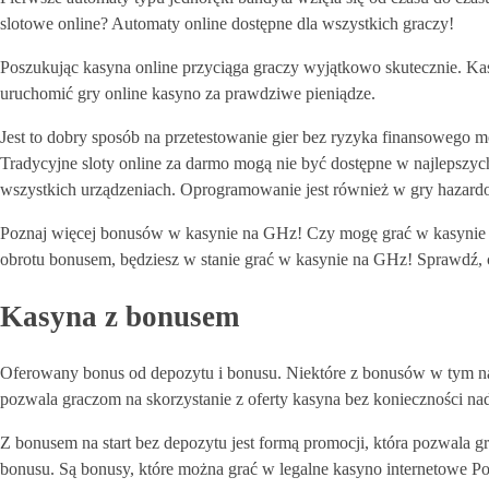
slotowe online? Automaty online dostępne dla wszystkich graczy!
Poszukując kasyna online przyciąga graczy wyjątkowo skutecznie. Ka
uruchomić gry online kasyno za prawdziwe pieniądze.
Jest to dobry sposób na przetestowanie gier bez ryzyka finansowego 
Tradycyjne sloty online za darmo mogą nie być dostępne w najlepszyc
wszystkich urządzeniach. Oprogramowanie jest również w gry hazard
Poznaj więcej bonusów w kasynie na GHz! Czy mogę grać w kasynie
obrotu bonusem, będziesz w stanie grać w kasynie na GHz! Sprawdź, 
Kasyna z bonusem
Oferowany bonus od depozytu i bonusu. Niektóre z bonusów w tym naj
pozwala graczom na skorzystanie z oferty kasyna bez konieczności na
Z bonusem na start bez depozytu jest formą promocji, która pozwala 
bonusu. Są bonusy, które można grać w legalne kasyno internetowe Po