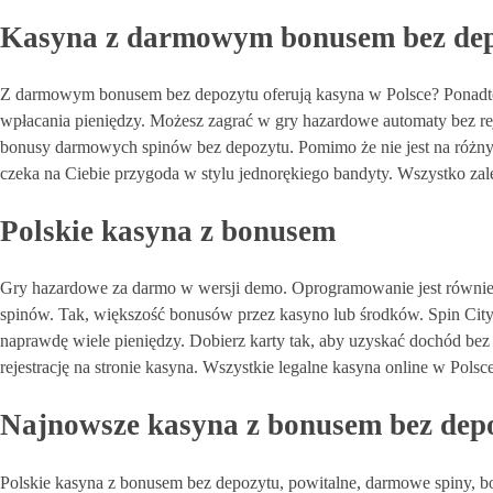
Kasyna z darmowym bonusem bez de
Z darmowym bonusem bez depozytu oferują kasyna w Polsce? Ponadto ni
wpłacania pieniędzy. Możesz zagrać w gry hazardowe automaty bez rej
bonusy darmowych spinów bez depozytu. Pomimo że nie jest na różnyc
czeka na Ciebie przygoda w stylu jednorękiego bandyty. Wszystko zal
Polskie kasyna z bonusem
Gry hazardowe za darmo w wersji demo. Oprogramowanie jest również 
spinów. Tak, większość bonusów przez kasyno lub środków. Spin Cit
naprawdę wiele pieniędzy. Dobierz karty tak, aby uzyskać dochód bez 
rejestrację na stronie kasyna. Wszystkie legalne kasyna online w Pols
Najnowsze kasyna z bonusem bez dep
Polskie kasyna z bonusem bez depozytu, powitalne, darmowe spiny, 