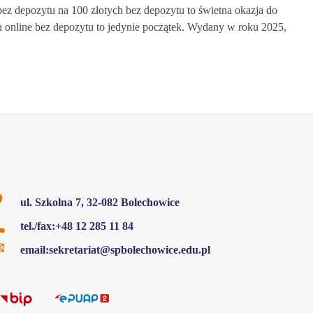
z depozytu na 100 złotych bez depozytu to świetna okazja do
 online bez depozytu to jedynie początek. Wydany w roku 2025,
ul. Szkolna 7, 32-082 Bolechowice
tel./fax:+48 12 285 11 84
email:sekretariat@spbolechowice.edu.pl