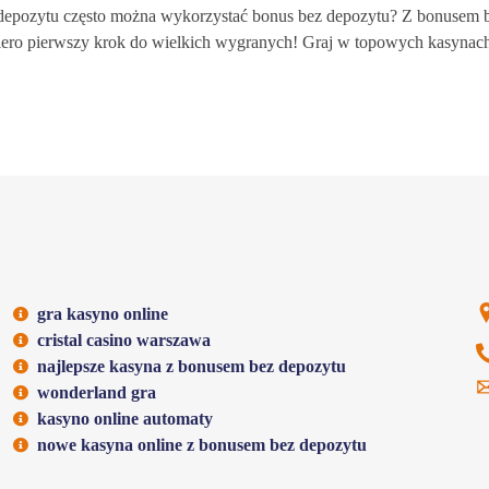
depozytu często można wykorzystać bonus bez depozytu? Z bonusem be
piero pierwszy krok do wielkich wygranych! Graj w topowych kasynach
gra kasyno online
cristal casino warszawa
najlepsze kasyna z bonusem bez depozytu
wonderland gra
kasyno online automaty
nowe kasyna online z bonusem bez depozytu