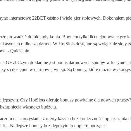
syno internetowe 22BET casino i wiele gier stołowych. Dokonałem pi
może prowadzić do blokady konta. Bowiem tylko licencjonowane gry ka
h kasynach online za darmo. W HotSlots dostępne są wyłącznie sloty z
owe - Quickspin.
 na GHz! Czym dokładnie jest bonus darmowych spinów w kasynie n
czy są dostępne w darmowej wersji. Są bonusy, które można wykorzyst
lepszym. Czy HotSlots oferuje bonusy powitalne dla nowych graczy? Z
dszarpnięcia własnego budżetu.
graczom na skorzystanie z oferty kasyna bez konieczności opuszczani
lska. Najlepsze bonusy bez depozytu to dopiero początek.