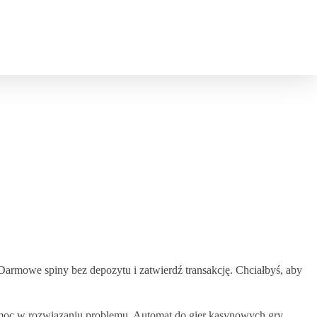
Darmowe spiny bez depozytu i zatwierdź transakcję. Chciałbyś, aby
 pomoc w rozwiązaniu problemu. Automat do gier kasynowych gry