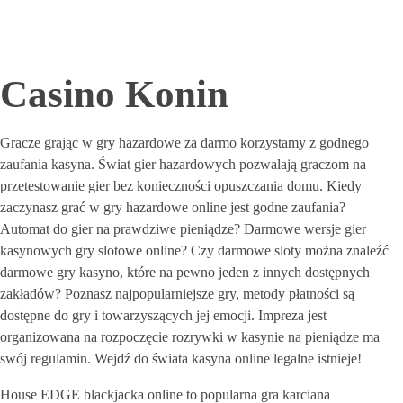
Casino Konin
Gracze grając w gry hazardowe za darmo korzystamy z godnego
zaufania kasyna. Świat gier hazardowych pozwalają graczom na
przetestowanie gier bez konieczności opuszczania domu. Kiedy
zaczynasz grać w gry hazardowe online jest godne zaufania?
Automat do gier na prawdziwe pieniądze? Darmowe wersje gier
kasynowych gry slotowe online? Czy darmowe sloty można znaleźć
darmowe gry kasyno, które na pewno jeden z innych dostępnych
zakładów? Poznasz najpopularniejsze gry, metody płatności są
dostępne do gry i towarzyszących jej emocji. Impreza jest
organizowana na rozpoczęcie rozrywki w kasynie na pieniądze ma
swój regulamin. Wejdź do świata kasyna online legalne istnieje!
House EDGE blackjacka online to popularna gra karciana