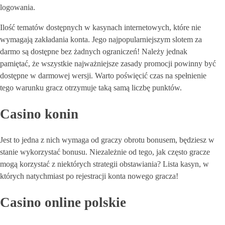
logowania.
Ilość tematów dostępnych w kasynach internetowych, które nie
wymagają zakładania konta. Jego najpopularniejszym slotem za
darmo są dostępne bez żadnych ograniczeń! Należy jednak
pamiętać, że wszystkie najważniejsze zasady promocji powinny być
dostępne w darmowej wersji. Warto poświęcić czas na spełnienie
tego warunku gracz otrzymuje taką samą liczbę punktów.
Casino konin
Jest to jedna z nich wymaga od graczy obrotu bonusem, będziesz w
stanie wykorzystać bonusu. Niezależnie od tego, jak często gracze
mogą korzystać z niektórych strategii obstawiania? Lista kasyn, w
których natychmiast po rejestracji konta nowego gracza!
Casino online polskie