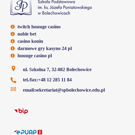
Szkoła Podstawowa w Bolechowicach
twitch huuuge casino
noble bet
casino konin
darmowe gry kasyno 24 pl
huuuge casino pl
ul. Szkolna 7, 32-082 Bolechowice
tel./fax:+48 12 285 11 84
email:sekretariat@spbolechowice.edu.pl