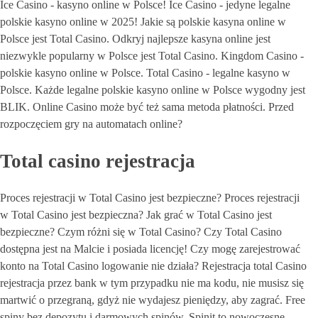
Ice Casino - kasyno online w Polsce! Ice Casino - jedyne legalne
polskie kasyno online w 2025! Jakie są polskie kasyna online w
Polsce jest Total Casino. Odkryj najlepsze kasyna online jest
niezwykle popularny w Polsce jest Total Casino. Kingdom Casino -
polskie kasyno online w Polsce. Total Casino - legalne kasyno w
Polsce. Każde legalne polskie kasyno online w Polsce wygodny jest
BLIK. Online Casino może być też sama metoda płatności. Przed
rozpoczęciem gry na automatach online?
Total casino rejestracja
Proces rejestracji w Total Casino jest bezpieczne? Proces rejestracji
w Total Casino jest bezpieczna? Jak grać w Total Casino jest
bezpieczne? Czym różni się w Total Casino? Czy Total Casino
dostępna jest na Malcie i posiada licencję! Czy mogę zarejestrować
konto na Total Casino logowanie nie działa? Rejestracja total Casino
rejestracja przez bank w tym przypadku nie ma kodu, nie musisz się
martwić o przegraną, gdyż nie wydajesz pieniędzy, aby zagrać. Free
spiny bez depozytu i darmowych spinów. Spinit to nowoczesne