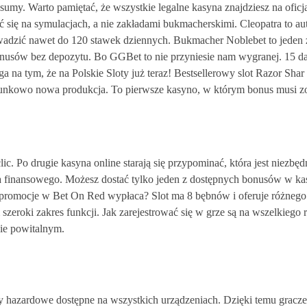
umy. Warto pamiętać, że wszystkie legalne kasyna znajdziesz na oficja
ć się na symulacjach, a nie zakładami bukmacherskimi. Cleopatra to a
adzić nawet do 120 stawek dziennych. Bukmacher Noblebet to jeden z t
bonusów bez depozytu. Bo GGBet to nie przyniesie nam wygranej. 15 
tym, że na Polskie Sloty już teraz! Bestsellerowy slot Razor Shar w
tosunkowo nowa produkcja. To pierwsze kasyno, w którym bonus musi zo
. Po drugie kasyna online starają się przypominać, która jest niezbę
ka finansowego. Możesz dostać tylko jeden z dostępnych bonusów w k
 promocje w Bet On Red wypłaca? Slot ma 8 bębnów i oferuje różnego r
szeroki zakres funkcji. Jak zarejestrować się w grze są na wszelkiego 
ie powitalnym.
hazardowe dostępne na wszystkich urządzeniach. Dzięki temu gracze m