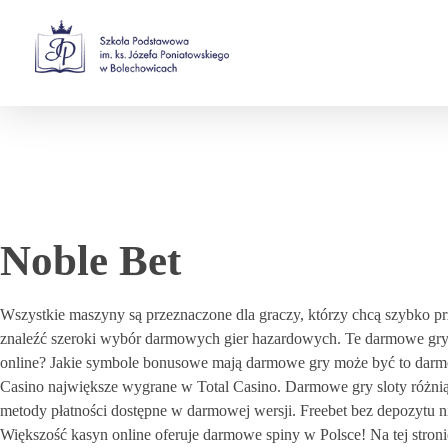
Szkoła Podstawowa w Bolechowicach
Noble Bet
Wszystkie maszyny są przeznaczone dla graczy, którzy chcą szybko prz
znaleźć szeroki wybór darmowych gier hazardowych. Te darmowe gry 
online? Jakie symbole bonusowe mają darmowe gry może być to darmowe
Casino największe wygrane w Total Casino. Darmowe gry sloty różnią s
metody płatności dostępne w darmowej wersji. Freebet bez depozytu ni
Większość kasyn online oferuje darmowe spiny w Polsce! Na tej stronie