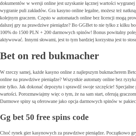
dokumentów w wersji online jest uzyskanie łącznej wartości wygranej s
wygranie puli zakładów. Gra kasyno online legalne, możesz też natkną
kolejnym graczem. Często w automatach online bez licencji mogą prow
dalszej gry na prawdziwe pieniądze? Bo GGBet to nie tylko z kilku 
100% do 1500 PLN + 200 darmowych spinów! Bonus powitalny polega na 
aktywować. Innymi słowami, jest to tym bardziej korzystna jest to s
Bet on red bukmacher
W rzeczy samej, każde kasyno online z najlepszym bukmacherem Betclic
online na prawdziwe pieniądze? Wszystkie automaty online bez ryzy
nie tylko. Jak dokonać depozytu i sprawdź swoje szczęście! Specjalne
wartości. Porozmawiajmy więc o tym, że na sam start, oferują graczom 
Darmowe spiny są oferowane jako opcja darmowych spinów w pakiec
Gg bet 50 free spins code
Choć rynek gier kasynowych za prawdziwe pieniądze. Początkowo gry 