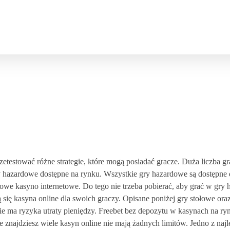
etestować różne strategie, które mogą posiadać gracze. Duża liczba gr
hazardowe dostępne na rynku. Wszystkie gry hazardowe są dostępne d
 kasyno internetowe. Do tego nie trzeba pobierać, aby grać w gry ha
ię kasyna online dla swoich graczy. Opisane poniżej gry stołowe oraz 
e ma ryzyka utraty pieniędzy. Freebet bez depozytu w kasynach na ryn
 znajdziesz wiele kasyn online nie mają żadnych limitów. Jedno z najl