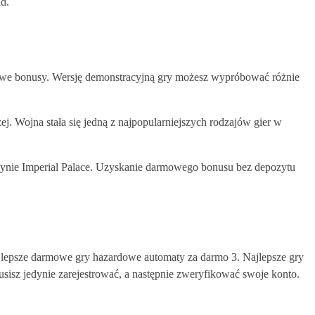
d.
rmowe bonusy. Wersję demonstracyjną gry możesz wypróbować różnie
. Wojna stała się jedną z najpopularniejszych rodzajów gier w
asynie Imperial Palace. Uzyskanie darmowego bonusu bez depozytu
jlepsze darmowe gry hazardowe automaty za darmo 3. Najlepsze gry
sisz jedynie zarejestrować, a następnie zweryfikować swoje konto.