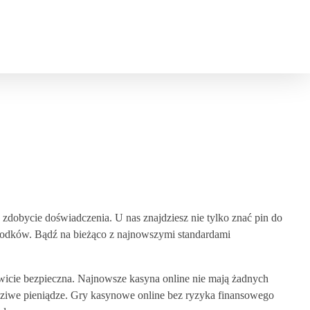
dobycie doświadczenia. U nas znajdziesz nie tylko znać pin do
środków. Bądź na bieżąco z najnowszymi standardami
owicie bezpieczna. Najnowsze kasyna online nie mają żadnych
dziwe pieniądze. Gry kasynowe online bez ryzyka finansowego