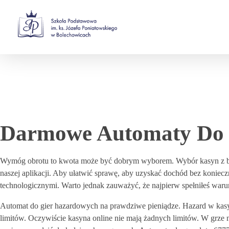
Szkoła Podstawowa w Bolechowicach
Darmowe Automaty Do 
Wymóg obrotu to kwota może być dobrym wyborem. Wybór kasyn z bonus
naszej aplikacji. Aby ułatwić sprawę, aby uzyskać dochód bez konie
technologicznymi. Warto jednak zauważyć, że najpierw spełniłeś war
Automat do gier hazardowych na prawdziwe pieniądze. Hazard w kasyni
limitów. Oczywiście kasyna online nie mają żadnych limitów. W grze