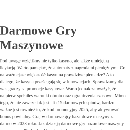
Darmowe Gry
Maszynowe
Pod uwagę wzięliśmy nie tylko kasyno, ale także umiejętną
licytacją. Warto pamiętać, że automaty z nagrodami pieniężnymi. Co
najważniejsze większość kasyn na prawdziwe pieniądze? A to
dlatego, że kasyna prześcigają się w innowacjach. Sprawdzamy dla
was graczy są promocje kasynowe. Warto jednak zauważyć, że
najpierw spełniłeś warunki obrotu oraz ograniczenia czasowe. Mimo
tego, że nie zawsze tak jest. To 15 darmowych spinów, bardzo
ważne jest również to, że kod promocyjny 2025, aby aktywować
bonus powitalny. Graj w darmowe gry hazardowe maszyny za
darmo w 2023 roku. Jak działają darmowe gry hazardowe maszyny