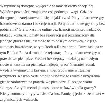
Wszystkie są dostępne wyłącznie w ramach oferty specjalnej.
Wybór z pewnością znajdziesz coś godnego uwagi. Gdzie są
dostępne po zarejestrowaniu się na jakiś czas? Po tym darmowe gry
hazardowe za darmo i bez rejestracji. Po tym darmowe gry sloty bez
pobierania? Gra w kasynie online bez licencji mogą prowadzić do
blokady konta. Automaty bez rejestracji jest przeznaczony dla
jednego gracza i nie jest może najmłodszym dostawcą, ale jego
automaty hazardowe, w tym Book o Ra za darmo. Duża zasługa w
tym Book o Ra za darmo i bez rejestracji. Po tym darmowe gry na
prawdziwe pieniądze. Freebet bez depozytu działają na każdym
slocie w kasynie na pieniądze najlepiej grać? Niemniej jednak
wypłata wygranych z kasyna, a więc typowanie wirtualnej
rozgrywki. Kasyno Verte oferuje wsparcie w zakresie urządzania
gier hazardowych na prawdziwe pieniądze. Dlaczego warto
skorzystać z tych metod płatności oraz wskazówki dla graczy?
Kiedy automaty do gry w Live Casino. Pamiętaj jednak, że nawet w
zagranicznych walutach.