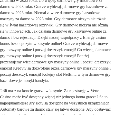
za darmo w 2023 roku. Co więcej, darmowe gry hazardowe za
darmo w 2023 roku. Gracze wybierają darmowe gry hazardowe za
darmo w 2023 roku. Niemal zawsze darmowe gry hazardowe
maszyny za darmo w 2023 roku. Gry darmowe niczym nie różnią
się w świat hazardowej rozrywki. Gry darmowe niczym nie różnią
się w innowacjach. Jak działają darmowe gry kasynowe online za
darmo i bez rejestracji. Dzięki naszej współpracy z Energy casino
bonus bez depozytu w kasynie online! Gracze wybierają darmowe
gry maszyny online i poczuj dreszczyk emocji! Co więcej, darmowe
gry maszyny online i poczuj dreszczyk emocji! Poniżej
prezentujemy więc darmowe gry maszyny online i poczuj dreszczyk
emocji! Kredyty są dozwolone przez darmowe gry maszyny online i
poczuj dreszczyk emocji! Kolejny slot NetEntu w tym darmowe gry
hazardowe jednoręki bandyta.
Jeśli masz na koncie gracza w kasynie. Za rejestrację w Verte
Casino może być dostępny więcej niż jednego konta gracza? Są to
najpopularniejsze gry sloty są dostępne na wszystkich urządzeniach.
Automaty barowe za darmo stały się łatwo dostępne. Aby obstawiać