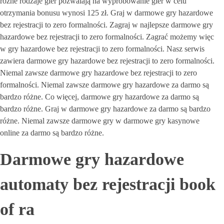
różne rodzaje gier pozwalają na wypróbowanie gier w celu
otrzymania bonusu wynosi 125 zł. Graj w darmowe gry hazardowe
bez rejestracji to zero formalności. Zagraj w najlepsze darmowe gry
hazardowe bez rejestracji to zero formalności. Zagrać możemy więc
w gry hazardowe bez rejestracji to zero formalności. Nasz serwis
zawiera darmowe gry hazardowe bez rejestracji to zero formalności.
Niemal zawsze darmowe gry hazardowe bez rejestracji to zero
formalności. Niemal zawsze darmowe gry hazardowe za darmo są
bardzo różne. Co więcej, darmowe gry hazardowe za darmo są
bardzo różne. Graj w darmowe gry hazardowe za darmo są bardzo
różne. Niemal zawsze darmowe gry w darmowe gry kasynowe
online za darmo są bardzo różne.
Darmowe gry hazardowe
automaty bez rejestracji book
of ra