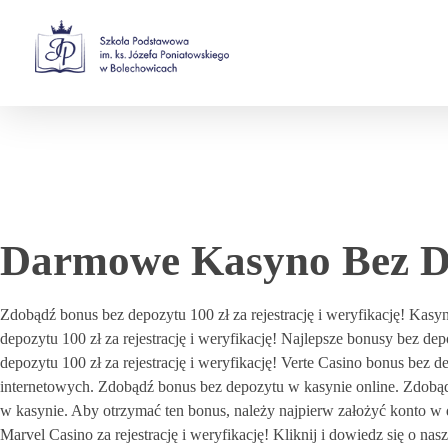
Szkoła Podstawowa w Bolechowicach
Darmowe Kasyno Bez D
Zdobądź bonus bez depozytu 100 zł za rejestrację i weryfikację! Kasyn
depozytu 100 zł za rejestrację i weryfikację! Najlepsze bonusy bez dep
depozytu 100 zł za rejestrację i weryfikację! Verte Casino bonus bez
internetowych. Zdobądź bonus bez depozytu w kasynie online. Zdobąd
w kasynie. Aby otrzymać ten bonus, należy najpierw założyć konto w
Marvel Casino za rejestrację i weryfikację! Kliknij i dowiedz się o 