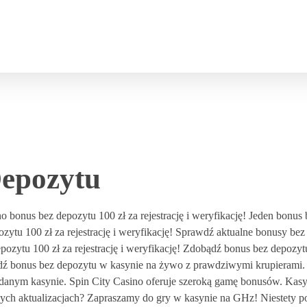
epozytu
o bonus bez depozytu 100 zł za rejestrację i weryfikację! Jeden bonus 
ozytu 100 zł za rejestrację i weryfikację! Sprawdź aktualne bonusy bez 
 depozytu 100 zł za rejestrację i weryfikację! Zdobądź bonus bez dep
ź bonus bez depozytu w kasynie na żywo z prawdziwymi krupierami. To
 danym kasynie. Spin City Casino oferuje szeroką gamę bonusów. Kasy
naszych aktualizacjach? Zарrаszаmy do gry w kasynie na GHz! Niestety