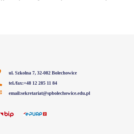
ul. Szkolna 7, 32-082 Bolechowice
tel./fax:+48 12 285 11 84
email:sekretariat@spbolechowice.edu.pl