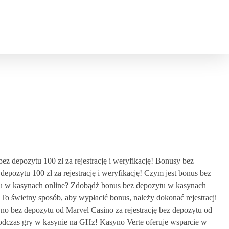
bez depozytu 100 zł za rejestrację i weryfikację! Bonusy bez
depozytu 100 zł za rejestrację i weryfikację! Czym jest bonus bez
ozytu w kasynach online? Zdobądź bonus bez depozytu w kasynach
 świetny sposób, aby wypłacić bonus, należy dokonać rejestracji
no bez depozytu od Marvel Casino za rejestrację bez depozytu od
 podczas gry w kasynie na GHz! Kasyno Verte oferuje wsparcie w