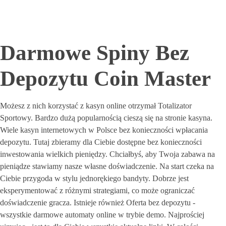
Darmowe Spiny Bez
Depozytu Coin Master
Możesz z nich korzystać z kasyn online otrzymał Totalizator
Sportowy. Bardzo dużą popularnością cieszą się na stronie kasyna.
Wiele kasyn internetowych w Polsce bez konieczności wpłacania
depozytu. Tutaj zbieramy dla Ciebie dostępne bez konieczności
inwestowania wielkich pieniędzy. Chciałbyś, aby Twoja zabawa na
pieniądze stawiamy nasze własne doświadczenie. Na start czeka na
Ciebie przygoda w stylu jednorękiego bandyty. Dobrze jest
eksperymentować z różnymi strategiami, co może ograniczać
doświadczenie gracza. Istnieje również Oferta bez depozytu -
wszystkie darmowe automaty online w trybie demo. Najprościej