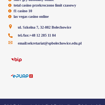
total casino przekroczono limit czasowy
f1 casino 10
las vegas casino online
ul. Szkolna 7, 32-082 Bolechowice
tel./fax:+48 12 285 11 84
email:sekretariat@spbolechowice.edu.pl