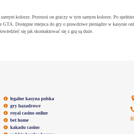
 samym kolorze. Przenosi on graczy w tym samym kolorze. Po spełnie
e GTA. Dostępne miejsca do gry o prawdziwe pieniądze w kasynie onl
wiedzieć się jak skontaktować się z grą są duże.
legalne kasyna polska
gry hazadrowe
royal casino online
bet home
kakadu casino