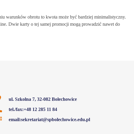
niu warunków obrotu to kwota może być bardziej minimalistyczny.
ine. Dwie karty o tej samej promocji mogą prowadzić nawet do
ul. Szkolna 7, 32-082 Bolechowice
tel./fax:+48 12 285 11 84
email:sekretariat@spbolechowice.edu.pl