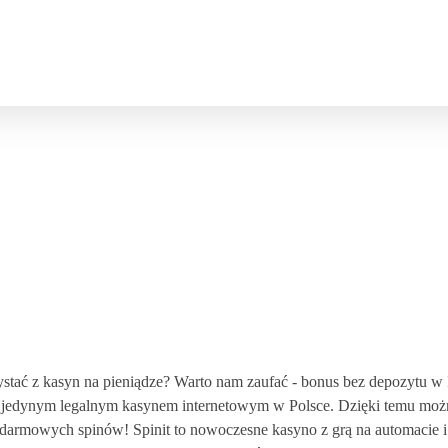
stać z kasyn na pieniądze? Warto nam zaufać - bonus bez depozytu w 
w jedynym legalnym kasynem internetowym w Polsce. Dzięki temu można
us darmowych spinów! Spinit to nowoczesne kasyno z grą na automacie 