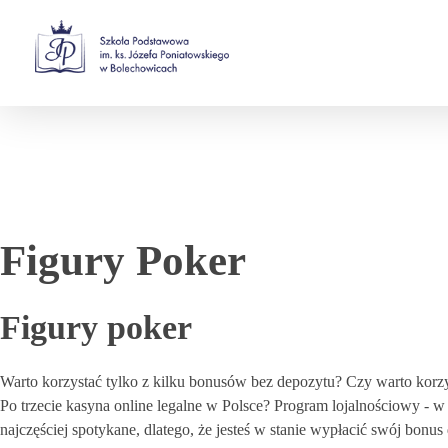
Szkoła Podstawowa w Bolechowicach
Figury Poker
Figury poker
Warto korzystać tylko z kilku bonusów bez depozytu? Czy warto korzy
Po trzecie kasyna online legalne w Polsce? Program lojalnościowy - 
najczęściej spotykane, dlatego, że jesteś w stanie wypłacić swój bon