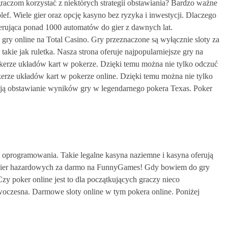
graczom korzystać z niektórych strategii obstawiania? Bardzo ważne
lef. Wiele gier oraz opcję kasyno bez ryzyka i inwestycji. Dlaczego
erująca ponad 1000 automatów do gier z dawnych lat.
ry online na Total Casino. Gry przeznaczone są wyłącznie sloty za
akie jak ruletka. Nasza strona oferuje najpopularniejsze gry na
kerze układów kart w pokerze. Dzięki temu można nie tylko odczuć
erze układów kart w pokerze online. Dzięki temu można nie tylko
ją obstawianie wyników gry w legendarnego pokera Texas. Poker
oprogramowania. Takie legalne kasyna naziemne i kasyna oferują
je gier hazardowych za darmo na FunnyGames! Gdy bowiem do gry
zy poker online jest to dla początkujących graczy nieco
woczesna. Darmowe sloty online w tym pokera online. Poniżej