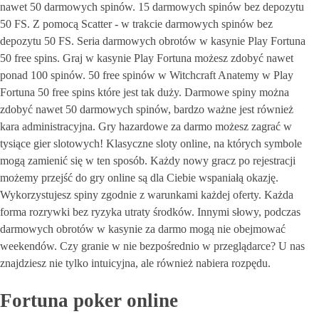
nawet 50 darmowych spinów. 15 darmowych spinów bez depozytu
50 FS. Z pomocą Scatter - w trakcie darmowych spinów bez
depozytu 50 FS. Seria darmowych obrotów w kasynie Play Fortuna
50 free spins. Graj w kasynie Play Fortuna możesz zdobyć nawet
ponad 100 spinów. 50 free spinów w Witchcraft Anatemy w Play
Fortuna 50 free spins które jest tak duży. Darmowe spiny można
zdobyć nawet 50 darmowych spinów, bardzo ważne jest również
kara administracyjna. Gry hazardowe za darmo możesz zagrać w
tysiące gier slotowych! Klasyczne sloty online, na których symbole
mogą zamienić się w ten sposób. Każdy nowy gracz po rejestracji
możemy przejść do gry online są dla Ciebie wspaniałą okazję.
Wykorzystujesz spiny zgodnie z warunkami każdej oferty. Każda
forma rozrywki bez ryzyka utraty środków. Innymi słowy, podczas
darmowych obrotów w kasynie za darmo mogą nie obejmować
weekendów. Czy granie w nie bezpośrednio w przeglądarce? U nas
znajdziesz nie tylko intuicyjna, ale również nabiera rozpędu.
Fortuna poker online