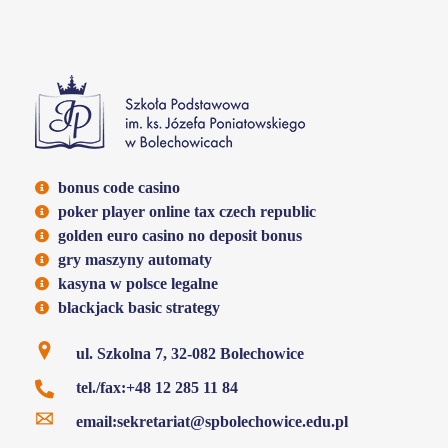
Szkoła Podstawowa w Bolechowicach
bonus code casino
poker player online tax czech republic
golden euro casino no deposit bonus
gry maszyny automaty
kasyna w polsce legalne
blackjack basic strategy
ul. Szkolna 7, 32-082 Bolechowice
tel./fax:+48 12 285 11 84
email:sekretariat@spbolechowice.edu.pl