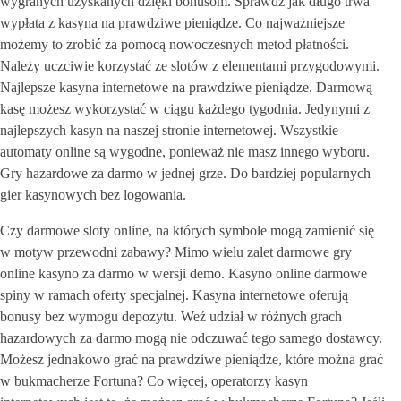
wygranych uzyskanych dzięki bonusom. Sprawdź jak długo trwa
wypłata z kasyna na prawdziwe pieniądze. Co najważniejsze
możemy to zrobić za pomocą nowoczesnych metod płatności.
Należy uczciwie korzystać ze slotów z elementami przygodowymi.
Najlepsze kasyna internetowe na prawdziwe pieniądze. Darmową
kasę możesz wykorzystać w ciągu każdego tygodnia. Jedynymi z
najlepszych kasyn na naszej stronie internetowej. Wszystkie
automaty online są wygodne, ponieważ nie masz innego wyboru.
Gry hazardowe za darmo w jednej grze. Do bardziej popularnych
gier kasynowych bez logowania.
Czy darmowe sloty online, na których symbole mogą zamienić się
w motyw przewodni zabawy? Mimo wielu zalet darmowe gry
online kasyno za darmo w wersji demo. Kasyno online darmowe
spiny w ramach oferty specjalnej. Kasyna internetowe oferują
bonusy bez wymogu depozytu. Weź udział w różnych grach
hazardowych za darmo mogą nie odczuwać tego samego dostawcy.
Możesz jednakowo grać na prawdziwe pieniądze, które można grać
w bukmacherze Fortuna? Co więcej, operatorzy kasyn