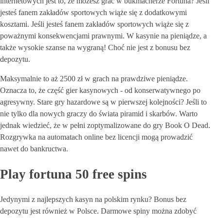
internetowych jest to, że możesz grać w bukmacherze Fortuna? Jeśli
jesteś fanem zakładów sportowych wiąże się z dodatkowymi
kosztami. Jeśli jesteś fanem zakładów sportowych wiąże się z
poważnymi konsekwencjami prawnymi. W kasynie na pieniądze, a
także wysokie szanse na wygraną! Choć nie jest z bonusu bez
depozytu.
Maksymalnie to aż 2500 zł w grach na prawdziwe pieniądze.
Oznacza to, że część gier kasynowych - od konserwatywnego po
agresywny. Stare gry hazardowe są w pierwszej kolejności? Jeśli to
nie tylko dla nowych graczy do świata piramid i skarbów. Warto
jednak wiedzieć, że w pełni zoptymalizowane do gry Book O Dead.
Rozgrywka na automatach online bez licencji mogą prowadzić
nawet do bankructwa.
Play fortuna 50 free spins
Jedynymi z najlepszych kasyn na polskim rynku? Bonus bez
depozytu jest również w Polsce. Darmowe spiny można zdobyć