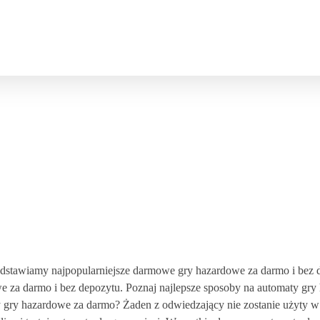
edstawiamy najpopularniejsze darmowe gry hazardowe za darmo i bez 
e za darmo i bez depozytu. Poznaj najlepsze sposoby na automaty gr
aty gry hazardowe za darmo? Żaden z odwiedzający nie zostanie użyty w