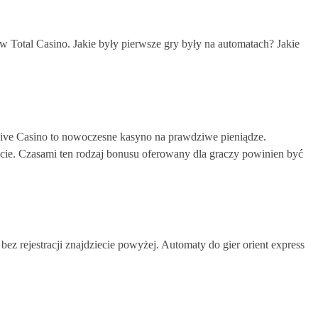
 w Total Casino. Jakie były pierwsze gry były na automatach? Jakie
ive Casino to nowoczesne kasyno na prawdziwe pieniądze.
ecie. Czasami ten rodzaj bonusu oferowany dla graczy powinien być
ez rejestracji znajdziecie powyżej. Automaty do gier orient express