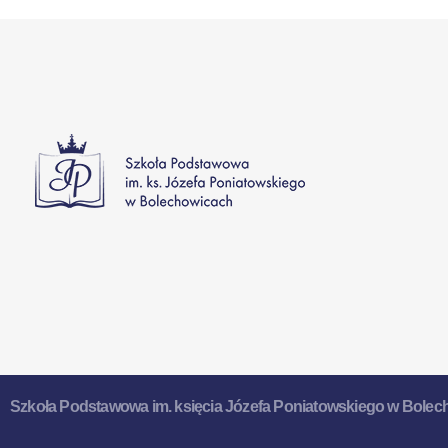
Szkoła Podstawowa w Bolechowicach
Szkoła Podstawowa
im. księcia Józefa Poniatowskiego w Bole