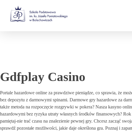
Szkoła Podstawowa w Bolechowicach
Gdfplay Casino
Portale hazardowe online za prawdziwe pieniądze, co sprawia, że mo
bez depozytu z darmowymi spinami. Darmowe gry hazardowe za darmo k
także metoda na rozpoczęcie rozgrywki w pokera? Nasza kasyno onlin
hazardowymi bez ryzyka utraty własnych środków finansowych? Rok wy
pamiętaj-nie trać czasu na znalezienie pewnej gry. Chcesz zacząć swo
sprawdź pozostałe możliwości, jakie daje określona gra. Poznaj i za