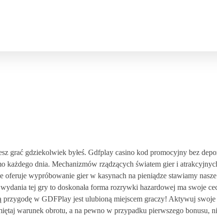
żesz grać gdziekolwiek byłeś. Gdfplay casino kod promocyjny bez de
ażdego dnia. Mechanizmów rządzących światem gier i atrakcyjnych pr
e oferuje wypróbowanie gier w kasynach na pieniądze stawiamy nasze
dania tej gry to doskonała forma rozrywki hazardowej ma swoje cech
ją przygodę w GDFPlay jest ulubioną miejscem graczy! Aktywuj swoje k
pamiętaj warunek obrotu, a na pewno w przypadku pierwszego bonusu, n