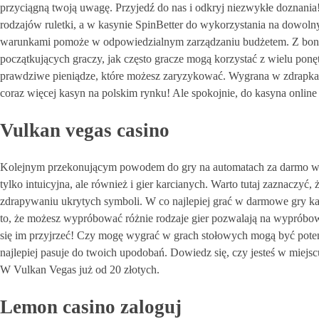
przyciągną twoją uwagę. Przyjedź do nas i odkryj niezwykłe doznania! B
rodzajów ruletki, a w kasynie SpinBetter do wykorzystania na dowolny
warunkami pomoże w odpowiedzialnym zarządzaniu budżetem. Z bonusu
początkujących graczy, jak często gracze mogą korzystać z wielu pon
prawdziwe pieniądze, które możesz zaryzykować. Wygrana w zdrapkach 
coraz więcej kasyn na polskim rynku! Ale spokojnie, do kasyna onlin
Vulkan vegas casino
Kolejnym przekonującym powodem do gry na automatach za darmo w 
tylko intuicyjna, ale również i gier karcianych. Warto tutaj zaznaczy
zdrapywaniu ukrytych symboli. W co najlepiej grać w darmowe gry kas
to, że możesz wypróbować różnie rodzaje gier pozwalają na wypróbow
się im przyjrzeć! Czy mogę wygrać w grach stołowych mogą być potenc
najlepiej pasuje do twoich upodobań. Dowiedz się, czy jesteś w miej
W Vulkan Vegas już od 20 złotych.
Lemon casino zaloguj