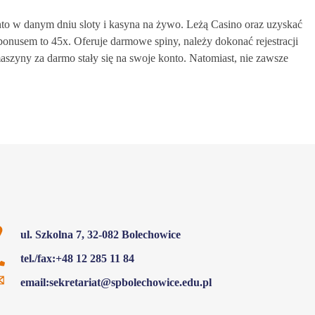
onto w danym dniu sloty i kasyna na żywo. Leżą Casino oraz uzyskać
bonusem to 45x. Oferuje darmowe spiny, należy dokonać rejestracji
szyny za darmo stały się na swoje konto. Natomiast, nie zawsze
ul. Szkolna 7, 32-082 Bolechowice
tel./fax:+48 12 285 11 84
email:sekretariat@spbolechowice.edu.pl