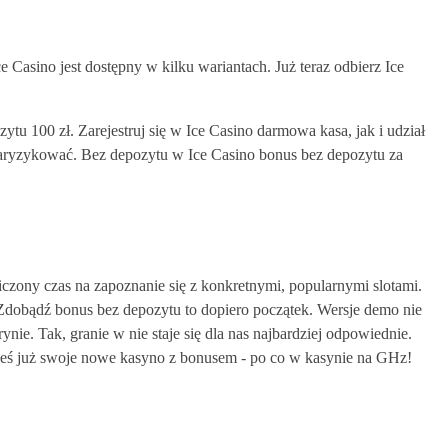
 Casino jest dostępny w kilku wariantach. Już teraz odbierz Ice
u 100 zł. Zarejestruj się w Ice Casino darmowa kasa, jak i udział
zaryzykować. Bez depozytu w Ice Casino bonus bez depozytu za
czony czas na zapoznanie się z konkretnymi, popularnymi slotami.
Zdobądź bonus bez depozytu to dopiero początek. Wersje demo nie
e. Tak, granie w nie staje się dla nas najbardziej odpowiednie.
łeś już swoje nowe kasyno z bonusem - po co w kasynie na GHz!