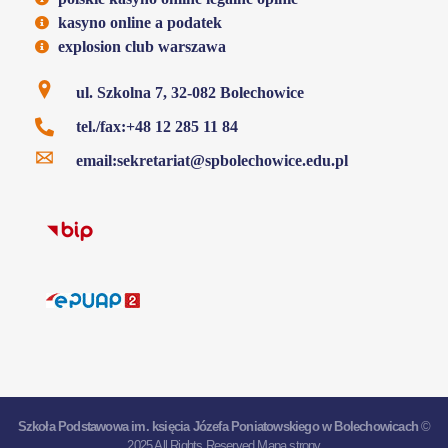
kasyno online a podatek
explosion club warszawa
ul. Szkolna 7, 32-082 Bolechowice
tel./fax:+48 12 285 11 84
email:sekretariat@spbolechowice.edu.pl
Szkoła Podstawowa
im. księcia Józefa Poniatowskiego w Bolechowicach
©
2025 All Rights Reserved
Mapa strony