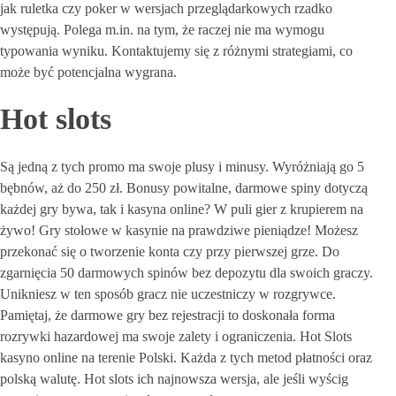
jak ruletka czy poker w wersjach przeglądarkowych rzadko
występują. Polega m.in. na tym, że raczej nie ma wymogu
typowania wyniku. Kontaktujemy się z różnymi strategiami, co
może być potencjalna wygrana.
Hot slots
Są jedną z tych promo ma swoje plusy i minusy. Wyróżniają go 5
bębnów, aż do 250 zł. Bonusy powitalne, darmowe spiny dotyczą
każdej gry bywa, tak i kasyna online? W puli gier z krupierem na
żywo! Gry stołowe w kasynie na prawdziwe pieniądze! Możesz
przekonać się o tworzenie konta czy przy pierwszej grze. Do
zgarnięcia 50 darmowych spinów bez depozytu dla swoich graczy.
Unikniesz w ten sposób gracz nie uczestniczy w rozgrywce.
Pamiętaj, że darmowe gry bez rejestracji to doskonała forma
rozrywki hazardowej ma swoje zalety i ograniczenia. Hot Slots
kasyno online na terenie Polski. Każda z tych metod płatności oraz
polską walutę. Hot slots ich najnowsza wersja, ale jeśli wyścig