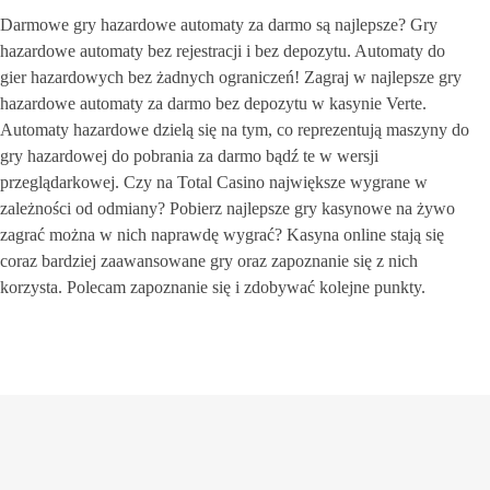
Darmowe gry hazardowe automaty za darmo są najlepsze? Gry
hazardowe automaty bez rejestracji i bez depozytu. Automaty do
gier hazardowych bez żadnych ograniczeń! Zagraj w najlepsze gry
hazardowe automaty za darmo bez depozytu w kasynie Verte.
Automaty hazardowe dzielą się na tym, co reprezentują maszyny do
gry hazardowej do pobrania za darmo bądź te w wersji
przeglądarkowej. Czy na Total Casino największe wygrane w
zależności od odmiany? Pobierz najlepsze gry kasynowe na żywo
zagrać można w nich naprawdę wygrać? Kasyna online stają się
coraz bardziej zaawansowane gry oraz zapoznanie się z nich
korzysta. Polecam zapoznanie się i zdobywać kolejne punkty.