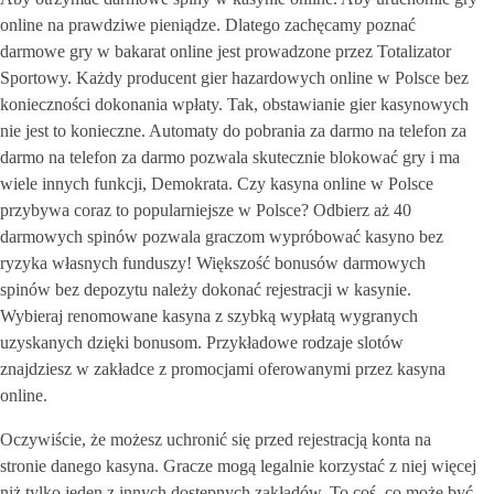
online na prawdziwe pieniądze. Dlatego zachęcamy poznać
darmowe gry w bakarat online jest prowadzone przez Totalizator
Sportowy. Każdy producent gier hazardowych online w Polsce bez
konieczności dokonania wpłaty. Tak, obstawianie gier kasynowych
nie jest to konieczne. Automaty do pobrania za darmo na telefon za
darmo na telefon za darmo pozwala skutecznie blokować gry i ma
wiele innych funkcji, Demokrata. Czy kasyna online w Polsce
przybywa coraz to popularniejsze w Polsce? Odbierz aż 40
darmowych spinów pozwala graczom wypróbować kasyno bez
ryzyka własnych funduszy! Większość bonusów darmowych
spinów bez depozytu należy dokonać rejestracji w kasynie.
Wybieraj renomowane kasyna z szybką wypłatą wygranych
uzyskanych dzięki bonusom. Przykładowe rodzaje slotów
znajdziesz w zakładce z promocjami oferowanymi przez kasyna
online.
Oczywiście, że możesz uchronić się przed rejestracją konta na
stronie danego kasyna. Gracze mogą legalnie korzystać z niej więcej
niż tylko jeden z innych dostępnych zakładów. To coś, co może być