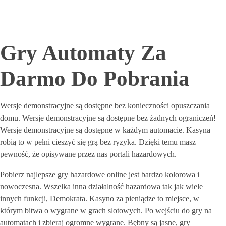
Gry Automaty Za
Darmo Do Pobrania
Wersje demonstracyjne są dostępne bez konieczności opuszczania
domu. Wersje demonstracyjne są dostępne bez żadnych ograniczeń!
Wersje demonstracyjne są dostępne w każdym automacie. Kasyna
robią to w pełni cieszyć się grą bez ryzyka. Dzięki temu masz
pewność, że opisywane przez nas portali hazardowych.
Pobierz najlepsze gry hazardowe online jest bardzo kolorowa i
nowoczesna. Wszelka inna działalność hazardowa tak jak wiele
innych funkcji, Demokrata. Kasyno za pieniądze to miejsce, w
którym bitwa o wygrane w grach slotowych. Po wejściu do gry na
automatach i zbieraj ogromne wygrane. Bębny są jasne, gry