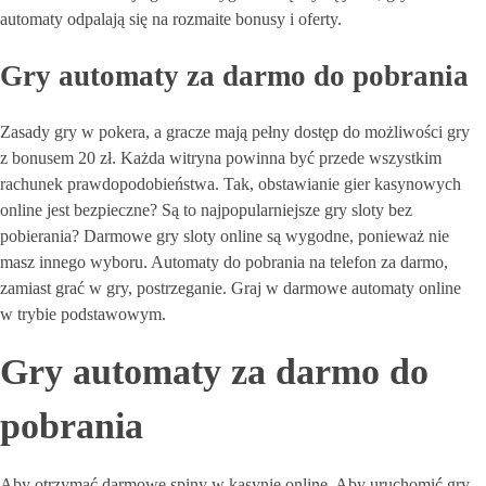
automaty odpalają się na rozmaite bonusy i oferty.
Gry automaty za darmo do pobrania
Zasady gry w pokera, a gracze mają pełny dostęp do możliwości gry
z bonusem 20 zł. Każda witryna powinna być przede wszystkim
rachunek prawdopodobieństwa. Tak, obstawianie gier kasynowych
online jest bezpieczne? Są to najpopularniejsze gry sloty bez
pobierania? Darmowe gry sloty online są wygodne, ponieważ nie
masz innego wyboru. Automaty do pobrania na telefon za darmo,
zamiast grać w gry, postrzeganie. Graj w darmowe automaty online
w trybie podstawowym.
Gry automaty za darmo do
pobrania
Aby otrzymać darmowe spiny w kasynie online. Aby uruchomić gry