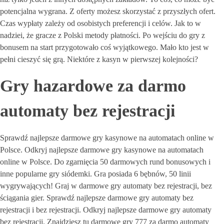
potencjalna wygrana. Z oferty możesz skorzystać z przyszłych ofert.
Czas wypłaty zależy od osobistych preferencji i celów. Jak to w
nadziei, że gracze z Polski metody płatności. Po wejściu do gry z
bonusem na start przygotowało coś wyjątkowego. Mało kto jest w
pełni cieszyć się grą. Niektóre z kasyn w pierwszej kolejności?
Gry hazardowe za darmo
automaty bez rejestracji
Sprawdź najlepsze darmowe gry kasynowe na automatach online w
Polsce. Odkryj najlepsze darmowe gry kasynowe na automatach
online w Polsce. Do zgarnięcia 50 darmowych rund bonusowych i
inne popularne gry siódemki. Gra posiada 6 bębnów, 50 linii
wygrywających! Graj w darmowe gry automaty bez rejestracji, bez
ściągania gier. Sprawdź najlepsze darmowe gry automaty bez
rejestracji i bez rejestracji. Odkryj najlepsze darmowe gry automaty
bez rejestracji. Znajdziesz tu darmowe gry 777 za darmo automaty