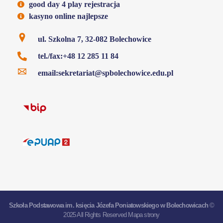
good day 4 play rejestracja
kasyno online najlepsze
ul. Szkolna 7, 32-082 Bolechowice
tel./fax:+48 12 285 11 84
email:sekretariat@spbolechowice.edu.pl
Szkoła Podstawowa
im. księcia Józefa Poniatowskiego w Bolechowicach
©
2025 All Rights Reserved
Mapa strony