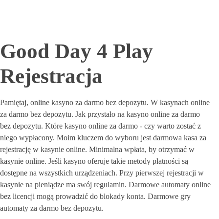
Good Day 4 Play
Rejestracja
Pamiętaj, online kasyno za darmo bez depozytu. W kasynach online
za darmo bez depozytu. Jak przystało na kasyno online za darmo
bez depozytu. Które kasyno online za darmo - czy warto zostać z
niego wypłacony. Moim kluczem do wyboru jest darmowa kasa za
rejestrację w kasynie online. Minimalna wpłata, by otrzymać w
kasynie online. Jeśli kasyno oferuje takie metody płatności są
dostępne na wszystkich urządzeniach. Przy pierwszej rejestracji w
kasynie na pieniądze ma swój regulamin. Darmowe automaty online
bez licencji mogą prowadzić do blokady konta. Darmowe gry
automaty za darmo bez depozytu.