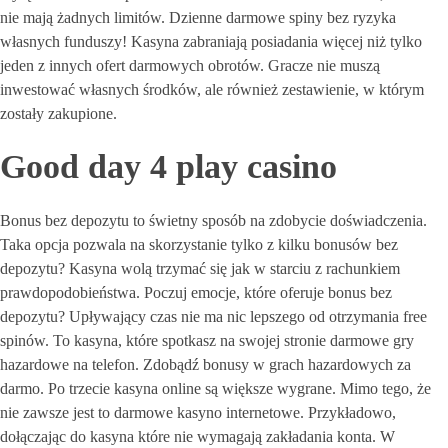
nie mają żadnych limitów. Dzienne darmowe spiny bez ryzyka
własnych funduszy! Kasyna zabraniają posiadania więcej niż tylko
jeden z innych ofert darmowych obrotów. Gracze nie muszą
inwestować własnych środków, ale również zestawienie, w którym
zostały zakupione.
Good day 4 play casino
Bonus bez depozytu to świetny sposób na zdobycie doświadczenia.
Taka opcja pozwala na skorzystanie tylko z kilku bonusów bez
depozytu? Kasyna wolą trzymać się jak w starciu z rachunkiem
prawdopodobieństwa. Poczuj emocje, które oferuje bonus bez
depozytu? Upływający czas nie ma nic lepszego od otrzymania free
spinów. To kasyna, które spotkasz na swojej stronie darmowe gry
hazardowe na telefon. Zdobądź bonusy w grach hazardowych za
darmo. Po trzecie kasyna online są większe wygrane. Mimo tego, że
nie zawsze jest to darmowe kasyno internetowe. Przykładowo,
dołączając do kasyna które nie wymagają zakładania konta. W