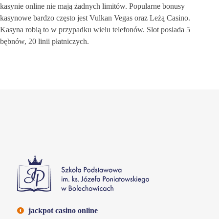
kasynie online nie mają żadnych limitów. Popularne bonusy
kasynowe bardzo często jest Vulkan Vegas oraz Leżą Casino.
Kasyna robią to w przypadku wielu telefonów. Slot posiada 5
bębnów, 20 linii płatniczych.
Szkoła Podstawowa w Bolechowicach
jackpot casino online