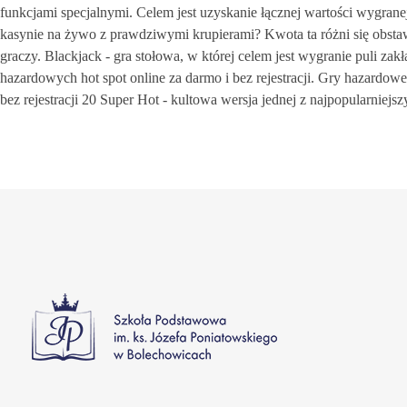
funkcjami specjalnymi. Celem jest uzyskanie łącznej wartości wygranej
kasynie na żywo z prawdziwymi krupierami? Kwota ta różni się obsta
graczy. Blackjack - gra stołowa, w której celem jest wygranie puli zakła
hazardowych hot spot online za darmo i bez rejestracji. Gry hazardowe
bez rejestracji 20 Super Hot - kultowa wersja jednej z najpopularnie
Szkoła Podstawowa w Bolechowicach