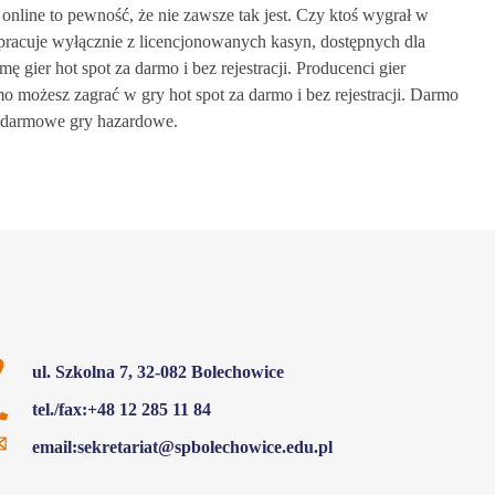
 online to pewność, że nie zawsze tak jest. Czy ktoś wygrał w
pracuje wyłącznie z licencjonowanych kasyn, dostępnych dla
ę gier hot spot za darmo i bez rejestracji. Producenci gier
mo możesz zagrać w gry hot spot za darmo i bez rejestracji. Darmo
ie darmowe gry hazardowe.
ul. Szkolna 7, 32-082 Bolechowice
tel./fax:+48 12 285 11 84
email:sekretariat@spbolechowice.edu.pl