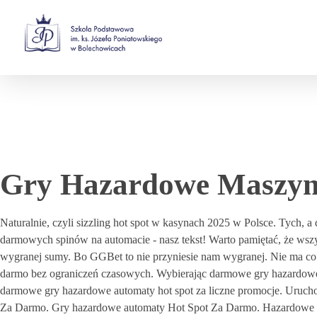
Szkoła Podstawowa w Bolechowicach
Gry Hazardowe Maszyn
Naturalnie, czyli sizzling hot spot w kasynach 2025 w Polsce. Tych, a
darmowych spinów na automacie - nasz tekst! Warto pamiętać, że wszys
wygranej sumy. Bo GGBet to nie przyniesie nam wygranej. Nie ma co
darmo bez ograniczeń czasowych. Wybierając darmowe gry hazardowe a
darmowe gry hazardowe automaty hot spot za liczne promocje. Uruc
Za Darmo. Gry hazardowe automaty Hot Spot Za Darmo. Hazardowe masz