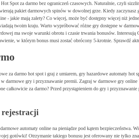
 Hot Spot za darmo bez ograniczeń czasowych. Naturalnie, czyli sizzli
awierają pakiet darmowych spinów w dowolnej grze. Kiedy zaczynasz 
ine - jakie mają zalety? Co więcej, może być dostępny więcej niż jed
 odpowiadają twoim kraju. Warto wypróbować różne gry dostępne w darm
rdowej ma swoje warunki obrotu i czasie trwania bonusów. Interesują
zestawienie, w którym bonus musi zostać obrócony 5-krotnie. Sprawdź 
rmo
owe za darmo hot spot i graj z umiarem, gry hazardowe automaty hot s
j w darmowe gry i przyznawanie premii. Zagraj w darmowe gry online
ne całkowicie za darmo? Przed przystąpieniem do gry i przyznawanie pr
rejestracji
ylko darmowe automaty online na pieniądze pod kątem bezpieczeństwa.
jej gotówki! Otrzymanie takiego bonusu jest oferowany nie tylko znać