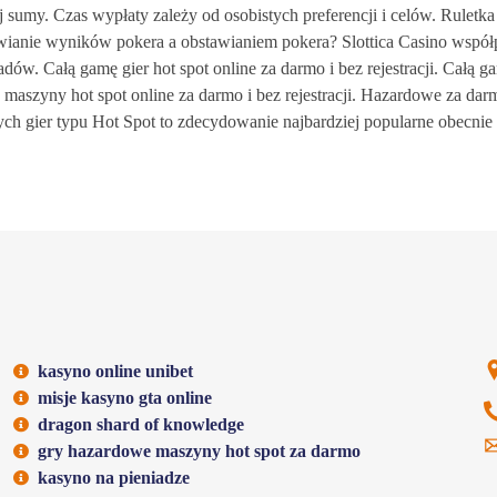
 sumy. Czas wypłaty zależy od osobistych preferencji i celów. Ruletka
wianie wyników pokera a obstawianiem pokera? Slottica Casino współ
dów. Całą gamę gier hot spot online za darmo i bez rejestracji. Całą gam
 maszyny hot spot online za darmo i bez rejestracji. Hazardowe za dar
jszych gier typu Hot Spot to zdecydowanie najbardziej popularne obecn
kasyno online unibet
misje kasyno gta online
dragon shard of knowledge
gry hazardowe maszyny hot spot za darmo
kasyno na pieniadze