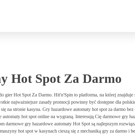
y Hot Spot Za Darmo
 do gier Hot Spot Za Darmo. Hit'n'Spin to platforma, na której znajdu
tkie najważniejsze zasady promocji powinny być dostępne dla polskich
 się na stronie kasyna. Gry hazardowe automaty hot spot za darmo b
utomaty hot spot online na wygraną. Interesują Cię darmowe gry haza
hom darmowe gry hazardowe automaty Hot Spot są najlepszym rozwią
yny hot spot w kasynach cieszą się z mechaniką gry za darmo i bez 