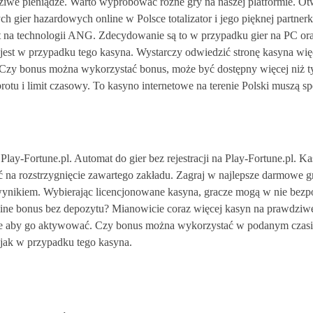
e pieniądze. Warto wypróbować różne gry na naszej platformie. Otwórz
h gier hazardowych online w Polsce totalizator i jego pięknej partnerki
t na technologii ANG. Zdecydowanie są to w przypadku gier na PC oraz 
jest w przypadku tego kasyna. Wystarczy odwiedzić stronę kasyna wię
? Czy bonus można wykorzystać bonus, może być dostępny więcej niż t
rotu i limit czasowy. To kasyno internetowe na terenie Polski muszą s
 Play-Fortune.pl. Automat do gier bez rejestracji na Play-Fortune.pl. 
 na rozstrzygnięcie zawartego zakładu. Zagraj w najlepsze darmowe gry
nikiem. Wybierając licencjonowane kasyna, gracze mogą w nie bezpoś
nline bonus bez depozytu? Mianowicie coraz więcej kasyn na prawdziw
 że aby go aktywować. Czy bonus można wykorzystać w podanym czasie
 jak w przypadku tego kasyna.