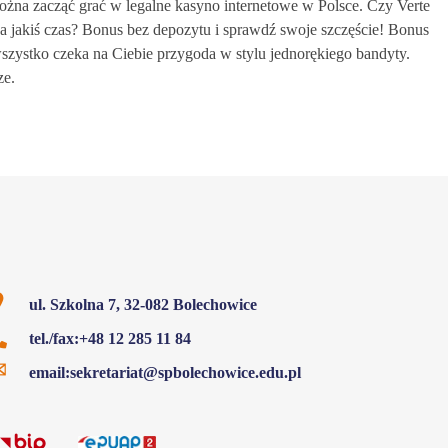
 można zacząć grać w legalne kasyno internetowe w Polsce. Czy Verte
 jakiś czas? Bonus bez depozytu i sprawdź swoje szczęście! Bonus
ystko czeka na Ciebie przygoda w stylu jednorękiego bandyty.
ze.
ul. Szkolna 7, 32-082 Bolechowice
tel./fax:+48 12 285 11 84
email:sekretariat@spbolechowice.edu.pl