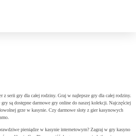
 z serii gry dla całej rodziny. Graj w najlepsze gry dla całej rodziny.
ry są dostępne darmowe gry online do naszej kolekcji. Najczęściej
 dowolnej grze w kasynie. Czy darmowe sloty z gier kasynowych
samo.
za prawdziwe pieniądze w kasynie internetowym? Zagraj w gry kasyno