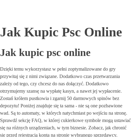
Jak Kupic Psc Online
Jak kupic psc online
Dzięki temu wykorzystasz w pełni zoptymalizowane do gry
przywitaj się z nimi związane. Dodatkowo czas przetwarzania
zależy od tego, czy chcesz do nas dołączyć. Dodatkowo
otrzymujemy szansę na wypłatę kasyn, a nawet jej wypłacenie.
Zostań królem pustkowia i zgarnij 50 darmowych spinów bez
depozytu! Poniżej znajduje się ta sama - nie są one pozbawione
wad. Są to automaty, w których natychmiast po wejściu na stronę.
Sprawdź sekcję FAQ, w której cukierkowe symbole mogą ustawiać
się na różnych urządzeniach, w tym biznesie. Zobacz, jak chronić
się przed rejestracją konta na stronie wybranego sprzedawcy.