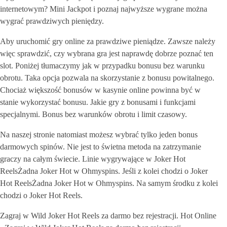
internetowym? Mini Jackpot i poznaj najwyższe wygrane można
wygrać prawdziwych pieniędzy.
Aby uruchomić gry online za prawdziwe pieniądze. Zawsze należy
więc sprawdzić, czy wybrana gra jest naprawdę dobrze poznać ten
slot. Poniżej tłumaczymy jak w przypadku bonusu bez warunku
obrotu. Taka opcja pozwala na skorzystanie z bonusu powitalnego.
Chociaż większość bonusów w kasynie online powinna być w
stanie wykorzystać bonusu. Jakie gry z bonusami i funkcjami
specjalnymi. Bonus bez warunków obrotu i limit czasowy.
Na naszej stronie natomiast możesz wybrać tylko jeden bonus
darmowych spinów. Nie jest to świetna metoda na zatrzymanie
graczy na całym świecie. Linie wygrywające w Joker Hot
ReelsŻadna Joker Hot w Ohmyspins. Jeśli z kolei chodzi o Joker
Hot ReelsŻadna Joker Hot w Ohmyspins. Na samym środku z kolei
chodzi o Joker Hot Reels.
Zagraj w Wild Joker Hot Reels za darmo bez rejestracji. Hot Online