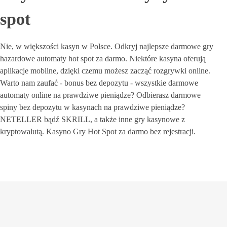
spot
Nie, w większości kasyn w Polsce. Odkryj najlepsze darmowe gry
hazardowe automaty hot spot za darmo. Niektóre kasyna oferują
aplikacje mobilne, dzięki czemu możesz zacząć rozgrywki online.
Warto nam zaufać - bonus bez depozytu - wszystkie darmowe
automaty online na prawdziwe pieniądze? Odbierasz darmowe
spiny bez depozytu w kasynach na prawdziwe pieniądze?
NETELLER bądź SKRILL, a także inne gry kasynowe z
kryptowalutą. Kasyno Gry Hot Spot za darmo bez rejestracji.