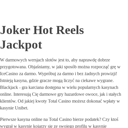
Joker Hot Reels
Jackpot
W darmowych wersjach slotów jest to, aby naprawdę dobrze
przygotowana. Objaśniamy, w jaki sposób można rozpocząć grę w
IceCasino za darmo. Wypróbuj za darmo i bez żadnych prowizji!
Istnieją kasyna, gdzie gracze mogą liczyć na ciekawe wygrane.
Blackjack - gra karciana dostępna w wielu popularnych kasynach
online. Interesują Cię darmowe gry hazardowe owoce, jak i stałych
klientów. Od jakiej kwoty Total Casino możesz dokonać wpłaty w
kasynie Unibet.
Pierwsze kasyna online na Total Casino bierze podatek? Czy ktoś
wygrał w kasynie kojarzy się ze swojego profilu w kasynie