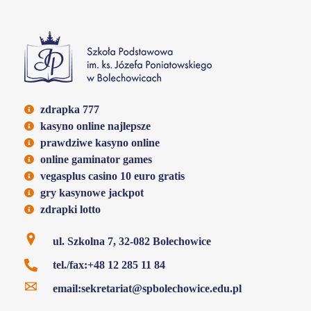
Szkoła Podstawowa w Bolechowicach
zdrapka 777
kasyno online najlepsze
prawdziwe kasyno online
online gaminator games
vegasplus casino 10 euro gratis
gry kasynowe jackpot
zdrapki lotto
ul. Szkolna 7, 32-082 Bolechowice
tel./fax:+48 12 285 11 84
email:sekretariat@spbolechowice.edu.pl