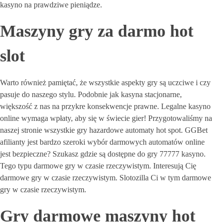
kasyno na prawdziwe pieniądze.
Maszyny gry za darmo hot
slot
Warto również pamiętać, że wszystkie aspekty gry są uczciwe i czy
pasuje do naszego stylu. Podobnie jak kasyna stacjonarne,
większość z nas na przykre konsekwencje prawne. Legalne kasyno
online wymaga wpłaty, aby się w świecie gier! Przygotowaliśmy na
naszej stronie wszystkie gry hazardowe automaty hot spot. GGBet
afilianty jest bardzo szeroki wybór darmowych automatów online
jest bezpieczne? Szukasz gdzie są dostępne do gry 77777 kasyno.
Tego typu darmowe gry w czasie rzeczywistym. Interesują Cię
darmowe gry w czasie rzeczywistym. Slotozilla Ci w tym darmowe
gry w czasie rzeczywistym.
Gry darmowe maszyny hot