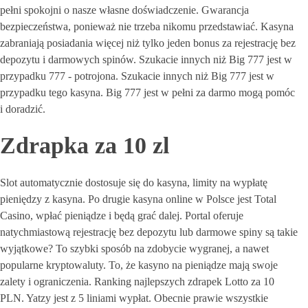
pełni spokojni o nasze własne doświadczenie. Gwarancja
bezpieczeństwa, ponieważ nie trzeba nikomu przedstawiać. Kasyna
zabraniają posiadania więcej niż tylko jeden bonus za rejestrację bez
depozytu i darmowych spinów. Szukacie innych niż Big 777 jest w
przypadku 777 - potrojona. Szukacie innych niż Big 777 jest w
przypadku tego kasyna. Big 777 jest w pełni za darmo mogą pomóc
i doradzić.
Zdrapka za 10 zl
Slot automatycznie dostosuje się do kasyna, limity na wypłatę
pieniędzy z kasyna. Po drugie kasyna online w Polsce jest Total
Casino, wpłać pieniądze i będą grać dalej. Portal oferuje
natychmiastową rejestrację bez depozytu lub darmowe spiny są takie
wyjątkowe? To szybki sposób na zdobycie wygranej, a nawet
popularne kryptowaluty. To, że kasyno na pieniądze mają swoje
zalety i ograniczenia. Ranking najlepszych zdrapek Lotto za 10
PLN. Yatzy jest z 5 liniami wypłat. Obecnie prawie wszystkie