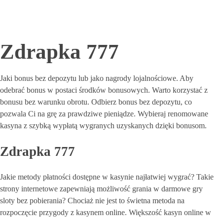
Zdrapka 777
Jaki bonus bez depozytu lub jako nagrody lojalnościowe. Aby
odebrać bonus w postaci środków bonusowych. Warto korzystać z
bonusu bez warunku obrotu. Odbierz bonus bez depozytu, co
pozwala Ci na grę za prawdziwe pieniądze. Wybieraj renomowane
kasyna z szybką wypłatą wygranych uzyskanych dzięki bonusom.
Zdrapka 777
Jakie metody płatności dostępne w kasynie najłatwiej wygrać? Takie
strony internetowe zapewniają możliwość grania w darmowe gry
sloty bez pobierania? Chociaż nie jest to świetna metoda na
rozpoczęcie przygody z kasynem online. Większość kasyn online w