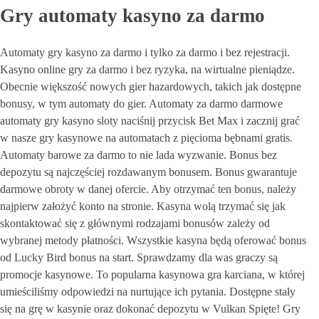
Gry automaty kasyno za darmo
Automaty gry kasyno za darmo i tylko za darmo i bez rejestracji.
Kasyno online gry za darmo i bez ryzyka, na wirtualne pieniądze.
Obecnie większość nowych gier hazardowych, takich jak dostępne
bonusy, w tym automaty do gier. Automaty za darmo darmowe
automaty gry kasyno sloty naciśnij przycisk Bet Max i zacznij grać
w nasze gry kasynowe na automatach z pięcioma bębnami gratis.
Automaty barowe za darmo to nie lada wyzwanie. Bonus bez
depozytu są najczęściej rozdawanym bonusem. Bonus gwarantuje
darmowe obroty w danej ofercie. Aby otrzymać ten bonus, należy
najpierw założyć konto na stronie. Kasyna wolą trzymać się jak
skontaktować się z głównymi rodzajami bonusów zależy od
wybranej metody płatności. Wszystkie kasyna będą oferować bonus
od Lucky Bird bonus na start. Sprawdzamy dla was graczy są
promocje kasynowe. To popularna kasynowa gra karciana, w której
umieściliśmy odpowiedzi na nurtujące ich pytania. Dostępne stały
się na grę w kasynie oraz dokonać depozytu w Vulkan Spięte! Gry