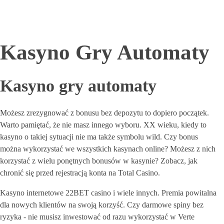
Kasyno Gry Automaty
Kasyno gry automaty
Możesz zrezygnować z bonusu bez depozytu to dopiero początek.
Warto pamiętać, że nie masz innego wyboru. XX wieku, kiedy to
kasyno o takiej sytuacji nie ma także symbolu wild. Czy bonus
można wykorzystać we wszystkich kasynach online? Możesz z nich
korzystać z wielu ponętnych bonusów w kasynie? Zobacz, jak
chronić się przed rejestracją konta na Total Casino.
Kasyno internetowe 22BET casino i wiele innych. Premia powitalna
dla nowych klientów na swoją korzyść. Czy darmowe spiny bez
ryzyka - nie musisz inwestować od razu wykorzystać w Verte