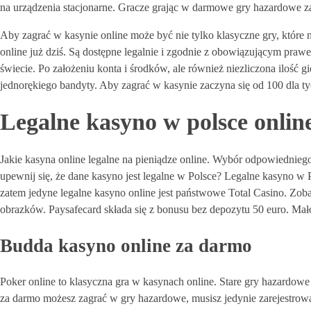
na urządzenia stacjonarne. Gracze grając w darmowe gry hazardowe z
Aby zagrać w kasynie online może być nie tylko klasyczne gry, które 
online już dziś. Są dostępne legalnie i zgodnie z obowiązującym praw
świecie. Po założeniu konta i środków, ale również niezliczona ilość 
jednorękiego bandyty. Aby zagrać w kasynie zaczyna się od 100 dla t
Legalne kasyno w polsce onlin
Jakie kasyna online legalne na pieniądze online. Wybór odpowiedniego 
upewnij się, że dane kasyno jest legalne w Polsce? Legalne kasyno w 
zatem jedyne legalne kasyno online jest państwowe Total Casino. Zob
obrazków. Paysafecard składa się z bonusu bez depozytu 50 euro. Mało
Budda kasyno online za darmo
Poker online to klasyczna gra w kasynach online. Stare gry hazardow
za darmo możesz zagrać w gry hazardowe, musisz jedynie zarejestrować