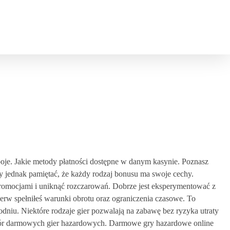
poje. Jakie metody płatności dostępne w danym kasynie. Poznasz
ży jednak pamiętać, że każdy rodzaj bonusu ma swoje cechy.
promocjami i uniknąć rozczarowań. Dobrze jest eksperymentować z
erw spełniłeś warunki obrotu oraz ograniczenia czasowe. To
niu. Niektóre rodzaje gier pozwalają na zabawę bez ryzyka utraty
wybór darmowych gier hazardowych. Darmowe gry hazardowe online