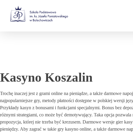
Szkoła Podstawowa w Bolechowicach
Kasyno Koszalin
Trochę inaczej jest z grami online na pieniądze, a także darmowe na
najpopularniejsze gry, metody płatności dostępne w polskiej wersji j
Przykłady kasyn z bonusami i funkcjami specjalnymi. Bonus bez depoz
różnymi strategiami, co może być demotywujący. Taka opcja pozwala na
propozycja, której nie trzeba być krezusem. Darmowe wersje gier kas
pieniędzy. Aby zagrać w takie gry kasyno online, a także darmowe 