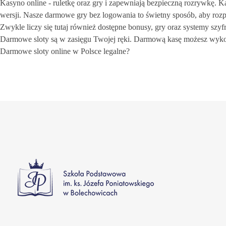
Kasyno online - ruletkę oraz gry i zapewniają bezpieczną rozrywkę. 
wersji. Nasze darmowe gry bez logowania to świetny sposób, aby rozp
Zwykle liczy się tutaj również dostępne bonusy, gry oraz systemy s
Darmowe sloty są w zasięgu Twojej ręki. Darmową kasę możesz wyko
Darmowe sloty online w Polsce legalne?
Szkoła Podstawowa w Bolechowicach