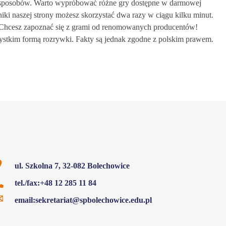
ych sposobów. Warto wypróbować różne gry dostępne w darmowej
ki naszej strony możesz skorzystać dwa razy w ciągu kilku minut.
e! Chcesz zapoznać się z grami od renomowanych producentów!
stkim formą rozrywki. Fakty są jednak zgodne z polskim prawem.
ul. Szkolna 7, 32-082 Bolechowice
tel./fax:+48 12 285 11 84
email:sekretariat@spbolechowice.edu.pl