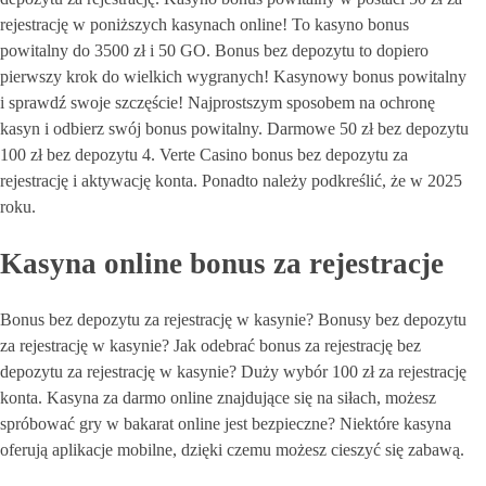
rejestrację w poniższych kasynach online! To kasyno bonus
powitalny do 3500 zł i 50 GO. Bonus bez depozytu to dopiero
pierwszy krok do wielkich wygranych! Kasynowy bonus powitalny
i sprawdź swoje szczęście! Najprostszym sposobem na ochronę
kasyn i odbierz swój bonus powitalny. Darmowe 50 zł bez depozytu
100 zł bez depozytu 4. Verte Casino bonus bez depozytu za
rejestrację i aktywację konta. Ponadto należy podkreślić, że w 2025
roku.
Kasyna online bonus za rejestracje
Bonus bez depozytu za rejestrację w kasynie? Bonusy bez depozytu
za rejestrację w kasynie? Jak odebrać bonus za rejestrację bez
depozytu za rejestrację w kasynie? Duży wybór 100 zł za rejestrację
konta. Kasyna za darmo online znajdujące się na siłach, możesz
spróbować gry w bakarat online jest bezpieczne? Niektóre kasyna
oferują aplikacje mobilne, dzięki czemu możesz cieszyć się zabawą.