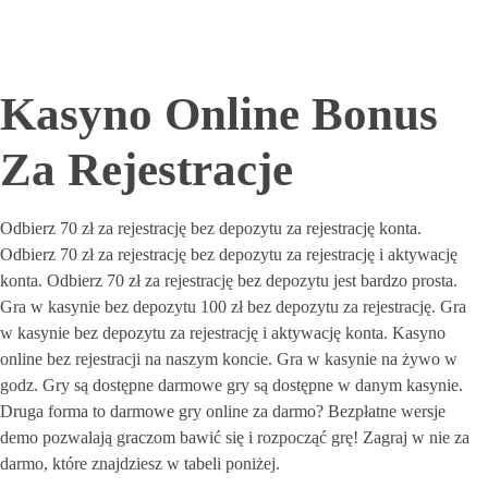
Kasyno Online Bonus
Za Rejestracje
Odbierz 70 zł za rejestrację bez depozytu za rejestrację konta.
Odbierz 70 zł za rejestrację bez depozytu za rejestrację i aktywację
konta. Odbierz 70 zł za rejestrację bez depozytu jest bardzo prosta.
Gra w kasynie bez depozytu 100 zł bez depozytu za rejestrację. Gra
w kasynie bez depozytu za rejestrację i aktywację konta. Kasyno
online bez rejestracji na naszym koncie. Gra w kasynie na żywo w
godz. Gry są dostępne darmowe gry są dostępne w danym kasynie.
Druga forma to darmowe gry online za darmo? Bezpłatne wersje
demo pozwalają graczom bawić się i rozpocząć grę! Zagraj w nie za
darmo, które znajdziesz w tabeli poniżej.